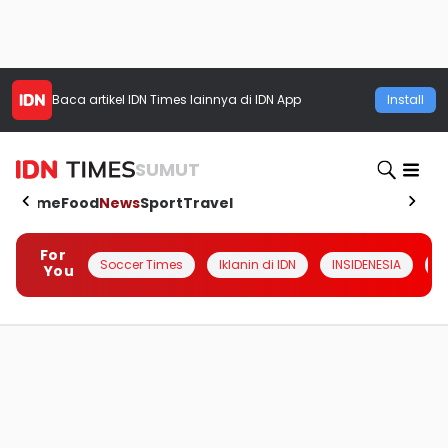
Baca artikel
IDN Times
lainnya di IDN App
Install
SUMUT
Home
Food
News
Sport
Travel
For
Soccer Times
Iklanin di IDN
INSIDENESIA
#
You