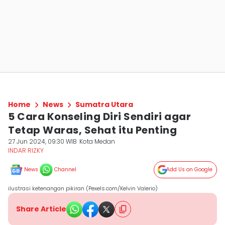
Home
News
Sumatra Utara
5 Cara Konseling Diri Sendiri agar
Tetap Waras, Sehat itu Penting
27 Jun 2024, 09:30 WIB
Kota Medan
INDAR RIZKY
News
Channel
Add Us on Google
ilustrasi ketenangan pikiran (Pexels.com/Kelvin Valerio)
Share Article