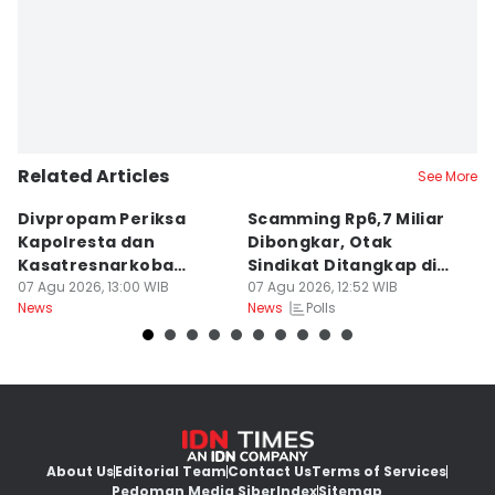
Related Articles
See More
Divpropam Periksa
Scamming Rp6,7 Miliar
R
Kapolresta dan
Dibongkar, Otak
P
Kasatresnarkoba
Sindikat Ditangkap di
u
Banda Aceh, Ada Apa?
07 Agu 2026, 13:00 WIB
Medan
07 Agu 2026, 12:52 WIB
J
06
Polls
News
News
Ne
About Us
Editorial Team
Contact Us
Terms of Services
Pedoman Media Siber
Index
Sitemap