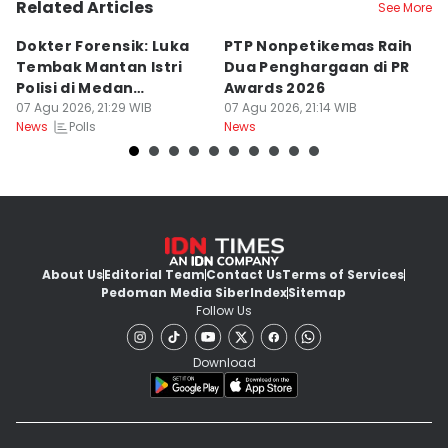
Related Articles
See More
Dokter Forensik: Luka
PTP Nonpetikemas Raih
E
Tembak Mantan Istri
Dua Penghargaan di PR
M
Polisi di Medan
Awards 2026
Sa
Berkarakter Tempel
07 Agu 2026, 21:29 WIB
07 Agu 2026, 21:14 WIB
07
Polls
News
News
Ne
About Us
Editorial Team
Contact Us
Terms of Services
Pedoman Media Siber
Index
Sitemap
Follow Us
Download