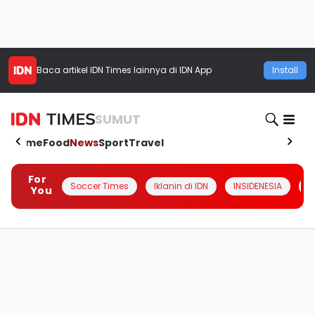
Baca artikel
IDN Times
lainnya di IDN App
Install
SUMUT
Home
Food
News
Sport
Travel
For
Soccer Times
Iklanin di IDN
INSIDENESIA
#
You