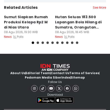
Related Articles
See More
Sumut Siapkan Rumah
Hutan Seluas 183.500
5
Produksi Kelapa Rp2 M
Lapangan Bola Hilang di
S
di Nias Utara
Sumatra, Orangutan
P
08 Agu 2026, 19:30 WIB
Tertekan
08 Agu 2026, 18:45 WIB
08
Polls
Polls
News
News
Ne
About Us
Editorial Team
Contact Us
Terms of Services
Pedoman Media Siber
Index
Sitemap
Follow Us
Download