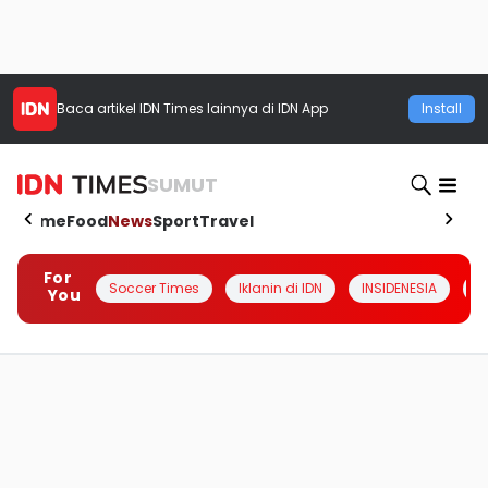
Baca artikel
IDN Times
lainnya di IDN App
Install
SUMUT
Home
Food
News
Sport
Travel
For
Soccer Times
Iklanin di IDN
INSIDENESIA
#
You