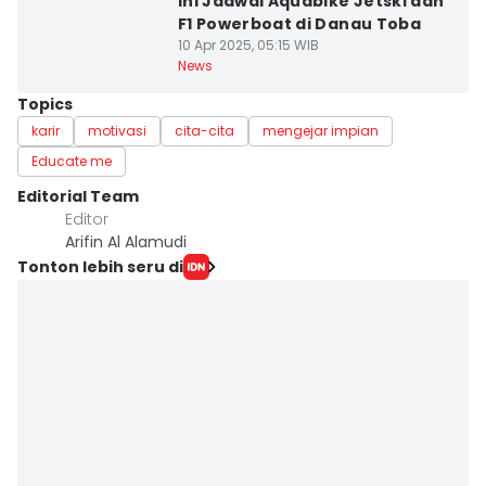
Ini Jadwal Aquabike Jetski dan
F1 Powerboat di Danau Toba
10 Apr 2025, 05:15 WIB
News
Topics
karir
motivasi
cita-cita
mengejar impian
Educate me
Editorial Team
Editor
Arifin Al Alamudi
Tonton lebih seru di