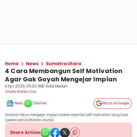
Home
News
Sumatra Utara
4 Cara Membangun Self Motivation
Agar Gak Goyah Mengejar Impian
11 Apr 2025, 06:00 WIB
Kota Medan
Shella Rafika Sari
News
Channel
Add Us on Google
ilustrasi fokus mengejar impian karena memiliki self motivation yang kuat
(pexels.com/cottonbro studio)
Share Article