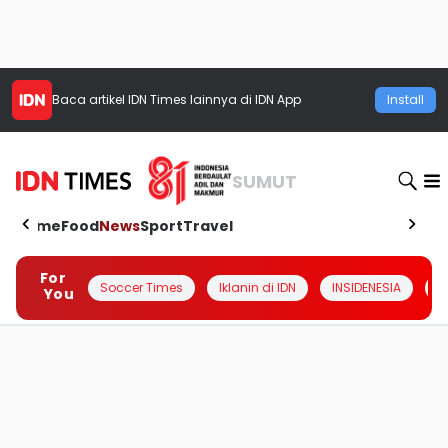
Baca artikel
IDN Times
lainnya di IDN App
Install
SUMUT
Home
Food
News
Sport
Travel
For
Soccer Times
Iklanin di IDN
INSIDENESIA
#
You