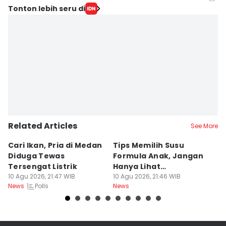
Editor
Tonton lebih seru di
Eko Agus Herianto
Editor
Doni Hermawan
Related Articles
See More
Cari Ikan, Pria di Medan
Tips Memilih Susu
K
Diduga Tewas
Formula Anak, Jangan
M
Tersengat Listrik
Hanya Lihat
M
10 Agu 2026, 21:47 WIB
Kandungannya
10 Agu 2026, 21:46 WIB
10
Polls
News
News
Ne