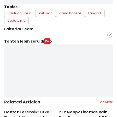
Topics
Bantuan Sosial
nelayan
dana bansos
Langkat
Update me
Editorial Team
Editor
Tonton lebih seru di
Bambang Suhandoko
Editor
Arifin Al Alamudi
Related Articles
See More
Dokter Forensik: Luka
PTP Nonpetikemas Raih
E