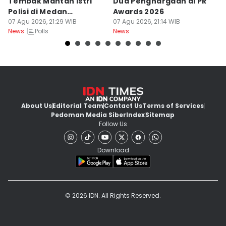
Tembak Mantan Istri
Dua Penghargaan di PR
M
Polisi di Medan
Awards 2026
Sa
Berkarakter Tempel
07 Agu 2026, 21:29 WIB
07 Agu 2026, 21:14 WIB
07
Polls
News
News
Ne
About Us
Editorial Team
Contact Us
Terms of Services
Pedoman Media Siber
Index
Sitemap
Follow Us
Download
© 2026 IDN. All Rights Reserved.