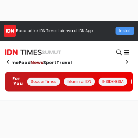
Baca artikel
IDN Times
lainnya di IDN App
Install
SUMUT
Home
Food
News
Sport
Travel
For
Soccer Times
Iklanin di IDN
INSIDENESIA
#
You