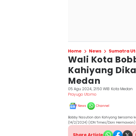
Home
News
Sumatra Ut
Wali Kota Bob
Kahiyang Dika
Medan
05 Agu 2024, 21:50 WIB
Kota Medan
Prayugo Utomo
News
Channel
Bobby Nasution dan Kahiyang bersama ke
(14/2/2024) (IDN Times/Doni Hermawan)
Share Article