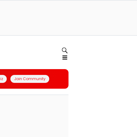
iz
Join Community