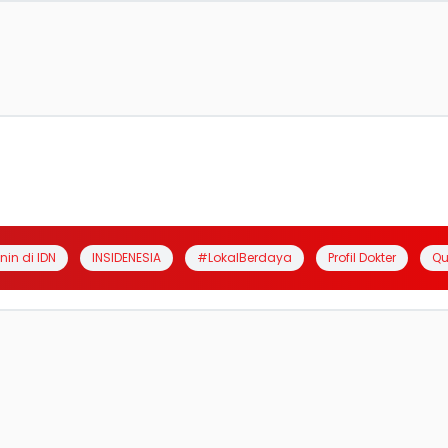
anin di IDN
INSIDENESIA
#LokalBerdaya
Profil Dokter
Qu