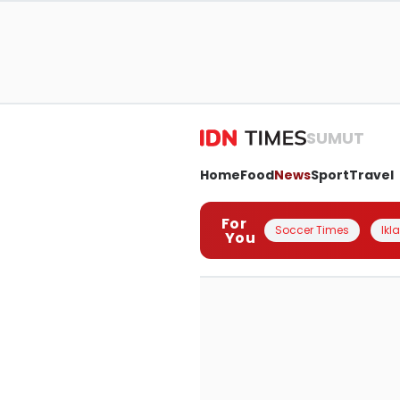
SUMUT
Home
Food
News
Sport
Travel
For
Soccer Times
Ikl
You