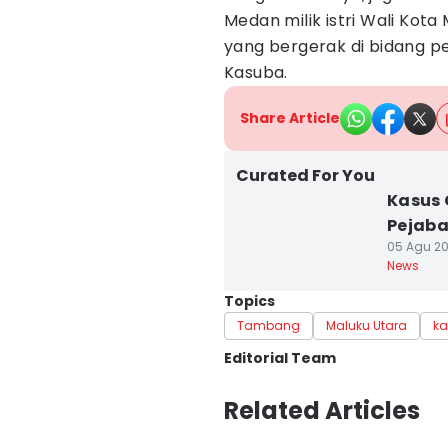
Medan milik istri Wali Ko
yang bergerak di bidang p
Kasuba.
Share Article
Curated For You
Kasus 
Pejaba
05 Agu 20
News
Topics
Tambang
Maluku Utara
ka
Editorial Team
Editor
Related Articles
Aria Hamzah