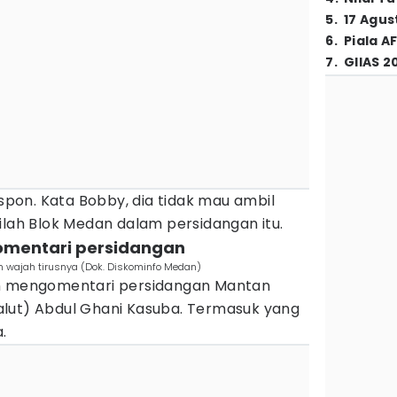
5
.
17 Agus
6
.
Piala A
7
.
GIIAS 2
on. Kata Bobby, dia tidak mau ambil
ilah Blok Medan dalam persidangan itu.
omentari persidangan
n wajah tirusnya (Dok. Diskominfo Medan)
an mengomentari persidangan Mantan
lut) Abdul Ghani Kasuba. Termasuk yang
.