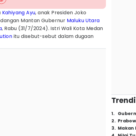
a
Kahiyang Ayu
, anak Presiden Joko
sidangan Mantan Gubernur
Maluku Utara
a
, Rabu (31/7/2024). Istri Wali Kota Medan
ution
itu disebut-sebut dalam dugaan
Trendi
1
.
Gubern
2
.
Prabow
3
.
Makan B
4
.
Nilai T