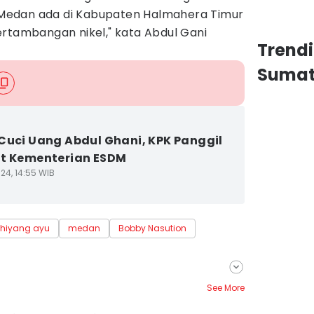
ta Medan ada di Kabupaten Halmahera Timur
ertambangan nikel," kata Abdul Gani
Trend
Sumat
Cuci Uang Abdul Ghani, KPK Panggil
t Kementerian ESDM
24, 14:55 WIB
hiyang ayu
medan
Bobby Nasution
See More