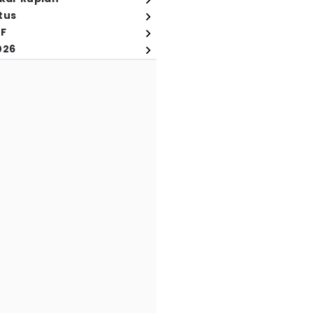
tus
FF
026