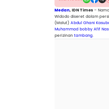
Medan
, IDN Times
– Nam
Widodo diseret dalam per
(Malut)
Abdul Ghani Kasub
Muhammad bobby Afif Nas
perizinan
tambang
.