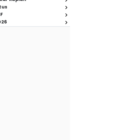
tus
FF
026