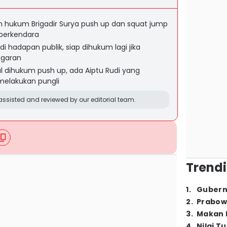
 hukum Brigadir Surya push up dan squat jump
 berkendara
i hadapan publik, siap dihukum lagi jika
ggaran
al dihukum push up, ada Aiptu Rudi yang
melakukan pungli
ssisted and reviewed by our editorial team.
Trendi
1
.
Gubern
2
.
Prabow
3
.
Makan B
4
.
Nilai T