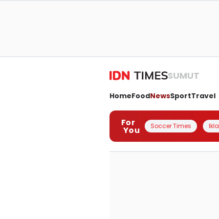
SUMUT
Home
Food
News
Sport
Travel
For
Soccer Times
Ikl
You