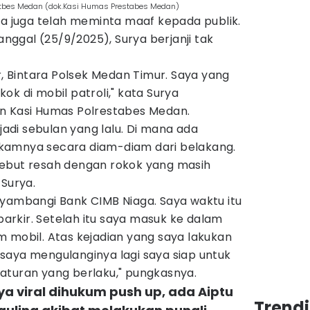
estbes Medan (dok.Kasi Humas Prestabes Medan)
ya juga telah meminta maaf kepada publik.
tanggal (25/9/2025), Surya berjanji tak
r, Bintara Polsek Medan Timur. Saya yang
ok di mobil patroli," kata Surya
n Kasi Humas Polrestabes Medan.
rjadi sebulan yang lalu. Di mana ada
kamnya secara diam-diam dari belakang.
ebut resah dengan rokok yang masih
 Surya.
nyambangi Bank CIMB Niaga. Saya waktu itu
rkir. Setelah itu saya masuk ke dalam
 mobil. Atas kejadian yang saya lakukan
saya mengulanginya lagi saya siap untuk
aturan yang berlaku," pungkasnya.
ya viral dihukum push up, ada Aiptu
Trend