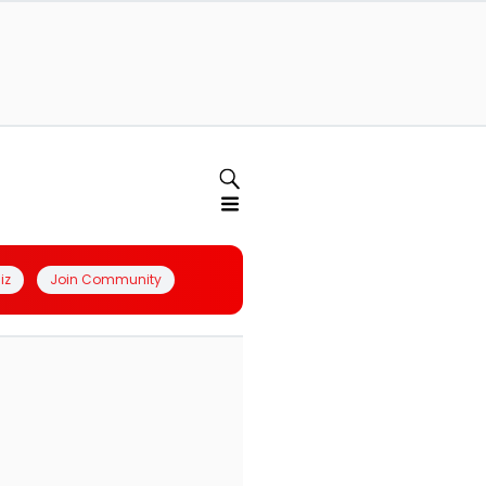
iz
Join Community