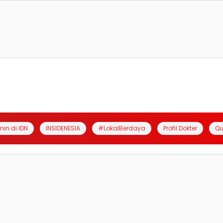
anin di IDN
INSIDENESIA
#LokalBerdaya
Profil Dokter
Qu