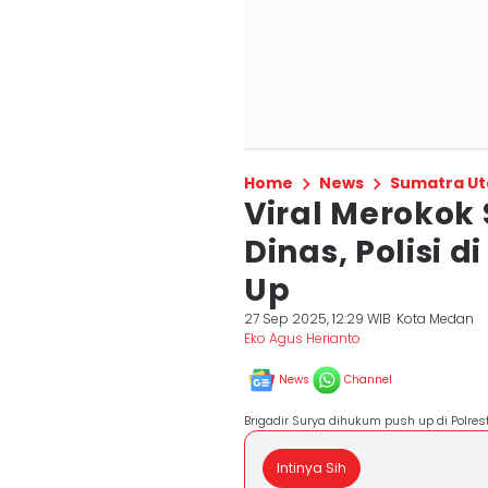
Home
News
Sumatra Ut
Viral Merokok
Dinas, Polisi
Up
27 Sep 2025, 12:29 WIB
Kota Medan
Eko Agus Herianto
News
Channel
Brigadir Surya dihukum push up di Polr
Intinya Sih