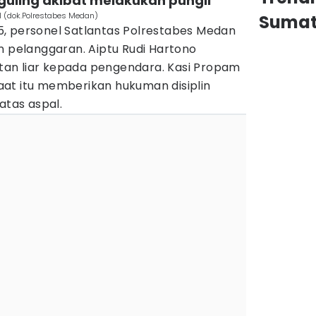
guling akibat melakukan pungli
l (dok.Polrestabes Medan)
Sumat
, personel Satlantas Polrestabes Medan
n pelanggaran. Aiptu Rudi Hartono
an liar kepada pengendara. Kasi Propam
at itu memberikan hukuman disiplin
atas aspal.