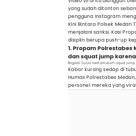
Video viral itu diunggah 
yang sudah ditonton sebany
pengguna Instagram mengun
Kini Bintara Polsek Medan 
menjalani sanksi. Kasi P
disiplin berupa push-up k
1. Propam Polrestabes
dan squat jump karena
Brigadir Surya saat dihukum squat jump
Kabar kurang sedap di tubuh 
Humas Polrestabes Medan,
personel mereka yang viral