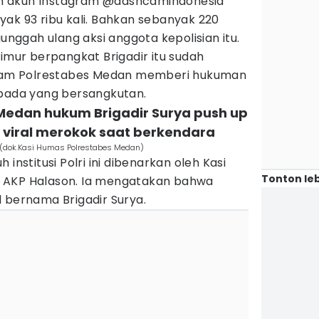
oleh akun Instagram @dashcamindonesia
ak 93 ribu kali. Bahkan sebanyak 220
ggah ulang aksi anggota kepolisian itu.
Timur berpangkat Brigadir itu sudah
ropam Polrestabes Medan memberi hukuman
epada yang bersangkutan.
 Medan hukum Brigadir Surya push up
 viral merokok saat berkendara
 (dok.Kasi Humas Polrestabes Medan)
institusi Polri ini dibenarkan oleh Kasi
Tonton leb
 AKP Halason. Ia mengatakan bahwa
 bernama Brigadir Surya.