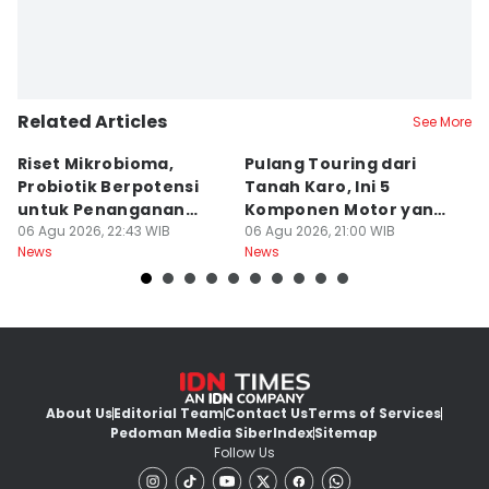
Related Articles
See More
Riset Mikrobioma,
Pulang Touring dari
M
Probiotik Berpotensi
Tanah Karo, Ini 5
W
untuk Penanganan
Komponen Motor yang
T
Jerawat
06 Agu 2026, 22:43 WIB
Wajib Dicek
06 Agu 2026, 21:00 WIB
K
06
News
News
Ne
About Us
Editorial Team
Contact Us
Terms of Services
Pedoman Media Siber
Index
Sitemap
Follow Us