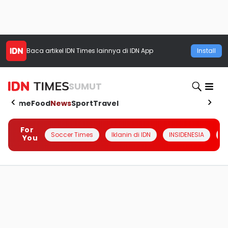
Baca artikel
IDN Times
lainnya di IDN App
Install
SUMUT
Home
Food
News
Sport
Travel
For
Soccer Times
Iklanin di IDN
INSIDENESIA
#
You