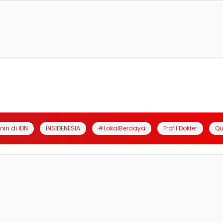
anin di IDN
INSIDENESIA
#LokalBerdaya
Profil Dokter
Qu