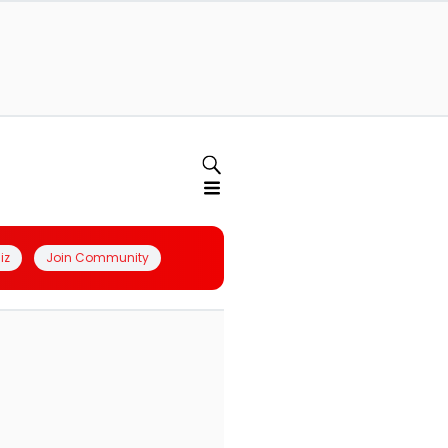
iz
Join Community