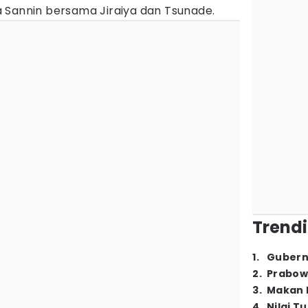
 Sannin bersama Jiraiya dan Tsunade.
Trendi
1
.
Gubern
2
.
Prabow
3
.
Makan B
4
.
Nilai T