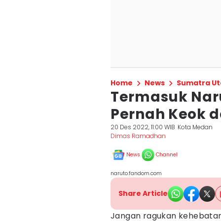
Home
News
Sumatra Ut
Termasuk Narut
Pernah Keok d
20 Des 2022, 11:00 WIB
Kota Medan
Dimas Ramadhan
News
Channel
naruto.fandom.com
Share Article
Jangan ragukan kehebata