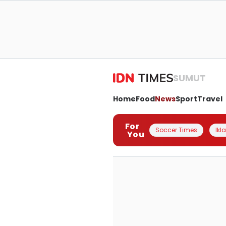
SUMUT
Home
Food
News
Sport
Travel
For
Soccer Times
Ikl
You