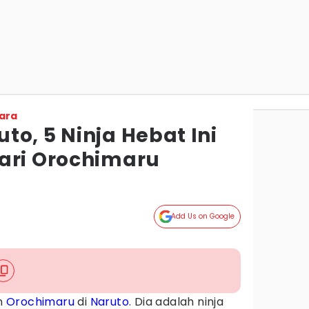
ara
o, 5 Ninja Hebat Ini
ari Orochimaru
Add Us on Google
n
Orochimaru
di
Naruto
. Dia adalah ninja