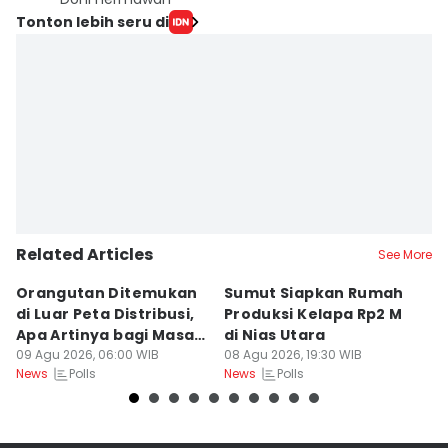
Tonton lebih seru di
Related Articles
See More
Orangutan Ditemukan
Sumut Siapkan Rumah
H
di Luar Peta Distribusi,
Produksi Kelapa Rp2 M
L
Apa Artinya bagi Masa
di Nias Utara
S
Depan Konservasi?
09 Agu 2026, 06:00 WIB
08 Agu 2026, 19:30 WIB
T
08
Polls
Polls
News
News
Ne