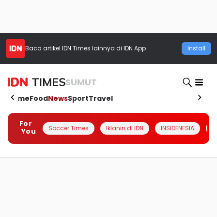
Baca artikel
IDN Times
lainnya di IDN App
Install
SUMUT
Home
Food
News
Sport
Travel
For
Soccer Times
Iklanin di IDN
INSIDENESIA
#
You