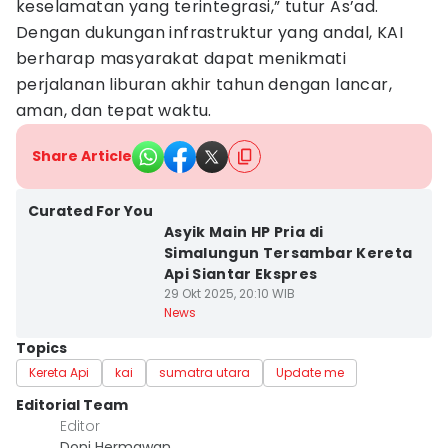
keselamatan yang terintegrasi,” tutur As’ad.
Dengan dukungan infrastruktur yang andal, KAI
berharap masyarakat dapat menikmati
perjalanan liburan akhir tahun dengan lancar,
aman, dan tepat waktu.
Share Article
Curated For You
Asyik Main HP Pria di
Simalungun Tersambar Kereta
Api Siantar Ekspres
29 Okt 2025, 20:10 WIB
News
Topics
Kereta Api
kai
sumatra utara
Update me
Editorial Team
Editor
Doni Hermawan