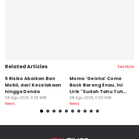
Related Articles
See More
5 Risiko Abaikan Ban
Momo 'Geisha' Come
I
Mobil, dari Kecelakaan
Back Bareng Enau, Ini
K
hingga Denda
Lirik "Sudah Tahu Tuhan
P
08 Agu 2026, 11:25 WIB
Kita Berbeda"
08 Agu 2026, 11:00 WIB
P
08
News
News
Ne