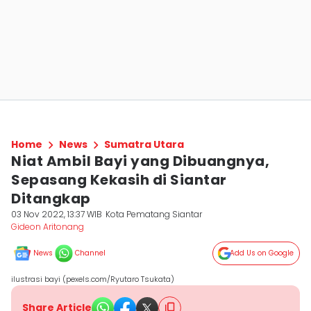
Home
News
Sumatra Utara
Niat Ambil Bayi yang Dibuangnya,
Sepasang Kekasih di Siantar
Ditangkap
03 Nov 2022, 13:37 WIB
Kota Pematang Siantar
Gideon Aritonang
News
Channel
Add Us on Google
ilustrasi bayi (pexels.com/Ryutaro Tsukata)
Share Article