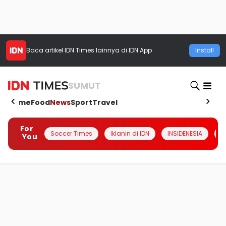
Baca artikel
IDN Times
lainnya di IDN App
Install
SUMUT
Home
Food
News
Sport
Travel
For
Soccer Times
Iklanin di IDN
INSIDENESIA
#
You