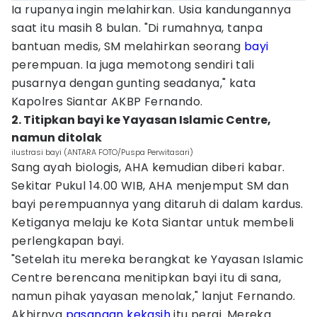
Ia rupanya ingin melahirkan. Usia kandungannya
saat itu masih 8 bulan. "Di rumahnya, tanpa
bantuan medis, SM melahirkan seorang
bayi
perempuan. Ia juga memotong sendiri tali
pusarnya dengan gunting seadanya," kata
Kapolres Siantar AKBP Fernando.
2. Titipkan bayi ke Yayasan Islamic Centre,
namun ditolak
ilustrasi bayi (ANTARA FOTO/Puspa Perwitasari)
Sang ayah biologis, AHA kemudian diberi kabar.
Sekitar Pukul 14.00 WIB, AHA menjemput SM dan
bayi perempuannya yang ditaruh di dalam kardus.
Ketiganya melaju ke Kota Siantar untuk membeli
perlengkapan bayi.
"Setelah itu mereka berangkat ke Yayasan Islamic
Centre berencana menitipkan bayi itu di sana,
namun pihak yayasan menolak," lanjut Fernando.
Akhirnya
pasangan kekasih
itu pergi. Mereka