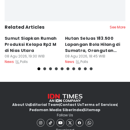
Related Articles
See More
Sumut Siapkan Rumah
Hutan Seluas 183.500
5
Produksi Kelapa Rp2 M
Lapangan Bola Hilang di
S
di Nias Utara
Sumatra, Orangutan
P
08 Agu 2026, 19:30 WIB
Tertekan
08 Agu 2026, 18:45 WIB
08
Polls
Polls
News
News
Ne
About Us
Editorial Team
Contact Us
Terms of Services
Pedoman Media Siber
Index
Sitemap
Follow Us