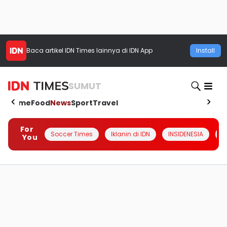
Baca artikel
IDN Times
lainnya di IDN App
Install
SUMUT
Home
Food
News
Sport
Travel
For
Soccer Times
Iklanin di IDN
INSIDENESIA
#
You