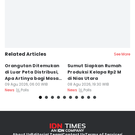
Related Articles
See More
Orangutan Ditemukan
Sumut Siapkan Rumah
H
di Luar Peta Distribusi,
Produksi Kelapa Rp2 M
L
Apa Artinya bagi Masa
di Nias Utara
S
Depan Konservasi?
09 Agu 2026, 06:00 WIB
08 Agu 2026, 19:30 WIB
T
08
Polls
Polls
News
News
Ne
About Us
Editorial Team
Contact Us
Terms of Services