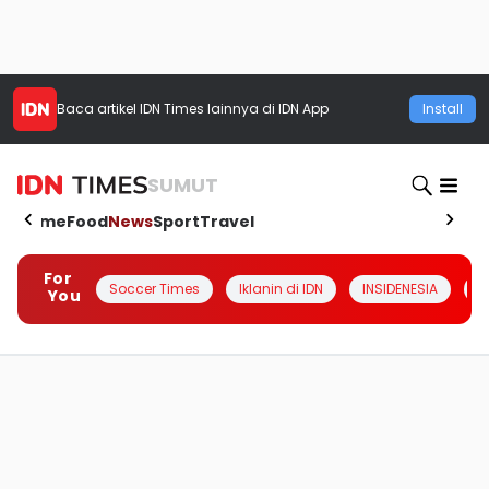
Baca artikel
IDN Times
lainnya di IDN App
Install
SUMUT
Home
Food
News
Sport
Travel
For
Soccer Times
Iklanin di IDN
INSIDENESIA
#
You