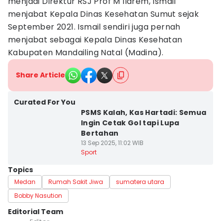
menjadi Direktur RSJ Prof M Ildrem, Ismail
menjabat Kepala Dinas Kesehatan Sumut sejak
September 2021. Ismail sendiri juga pernah
menjabat sebagai Kepala Dinas Kesehatan
Kabupaten Mandailing Natal (Madina).
Share Article
Curated For You
PSMS Kalah, Kas Hartadi: Semua
Ingin Cetak Gol tapi Lupa
Bertahan
13 Sep 2025, 11:02 WIB
Sport
Topics
Medan
Rumah Sakit Jiwa
sumatera utara
Bobby Nasution
Editorial Team