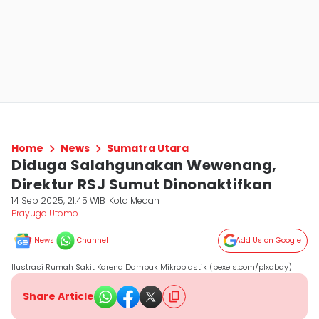
Home
News
Sumatra Utara
Diduga Salahgunakan Wewenang,
Direktur RSJ Sumut Dinonaktifkan
14 Sep 2025, 21:45 WIB
Kota Medan
Prayugo Utomo
News
Channel
Add Us on Google
Ilustrasi Rumah Sakit Karena Dampak Mikroplastik (pexels.com/plxabay)
Share Article