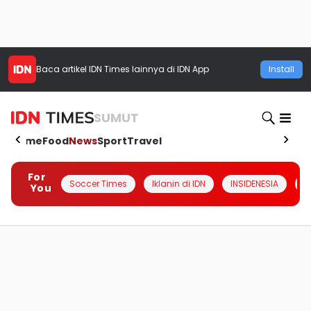
Baca artikel
IDN Times
lainnya di IDN App
Install
SUMUT
Home
Food
News
Sport
Travel
For
Soccer Times
Iklanin di IDN
INSIDENESIA
#
You