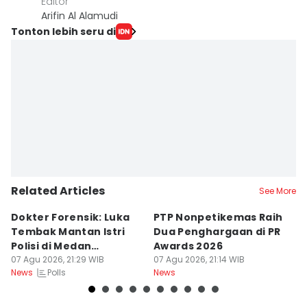
Editor
Arifin Al Alamudi
Tonton lebih seru di
Related Articles
See More
Dokter Forensik: Luka
PTP Nonpetikemas Raih
E
Tembak Mantan Istri
Dua Penghargaan di PR
M
Polisi di Medan
Awards 2026
Sa
Berkarakter Tempel
07 Agu 2026, 21:29 WIB
07 Agu 2026, 21:14 WIB
07
Polls
News
News
Ne