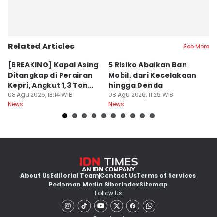
Related Articles
See More
[BREAKING] Kapal Asing
5 Risiko Abaikan Ban
M
Ditangkap di Perairan
Mobil, dari Kecelakaan
B
Kepri, Angkut 1,3 Ton
hingga Denda
L
Sabu
08 Agu 2026, 13:14 WIB
08 Agu 2026, 11:25 WIB
K
08
News
News
Ne
About Us
Editorial Team
Contact Us
Terms of Services
Pedoman Media Siber
Index
Sitemap
Follow Us