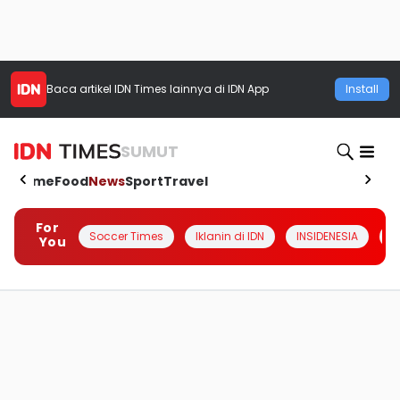
Baca artikel
IDN Times
lainnya di IDN App
Install
SUMUT
Home
Food
News
Sport
Travel
For
Soccer Times
Iklanin di IDN
INSIDENESIA
#
You