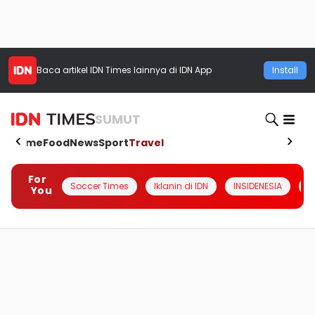
Baca artikel
IDN Times
lainnya di IDN App
Install
SUMUT
Home
Food
News
Sport
Travel
For
Soccer Times
Iklanin di IDN
INSIDENESIA
#
You