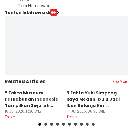
Doni Hermawan
Tonton lebih seru di
Related Articles
See More
5 Fakta Museum
5 Fakta Yuki Simpang
5 
Perkebunan Indonesia
Raya Medan, Dulu Jadi
u
Tampilkan Sejarah
Ikon Belanja Kini
P
Tanah Deli
16 Jul 2026, 11:30 WIB
Ditinggalkan
14 Jul 2026, 06:35 WIB
09
Travel
Travel
Tr