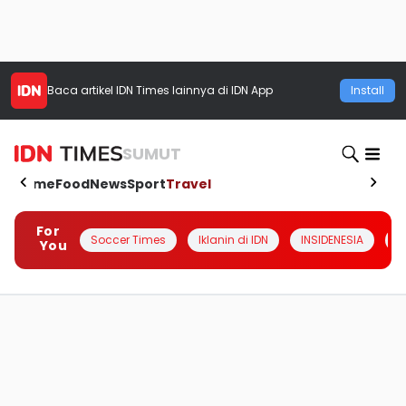
Baca artikel
IDN Times
lainnya di IDN App
Install
SUMUT
Home
Food
News
Sport
Travel
For
Soccer Times
Iklanin di IDN
INSIDENESIA
#
You