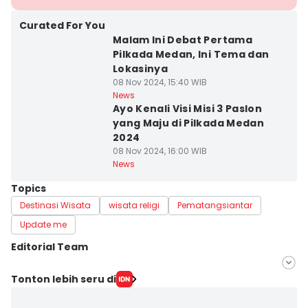
Curated For You
Malam Ini Debat Pertama
Pilkada Medan, Ini Tema dan
Lokasinya
08 Nov 2024, 15:40 WIB
News
Ayo Kenali Visi Misi 3 Paslon
yang Maju di Pilkada Medan
2024
08 Nov 2024, 16:00 WIB
News
Topics
Destinasi Wisata
wisata religi
Pematangsiantar
Update me
Editorial Team
Editor
Tonton lebih seru di
Indah Permata Sari