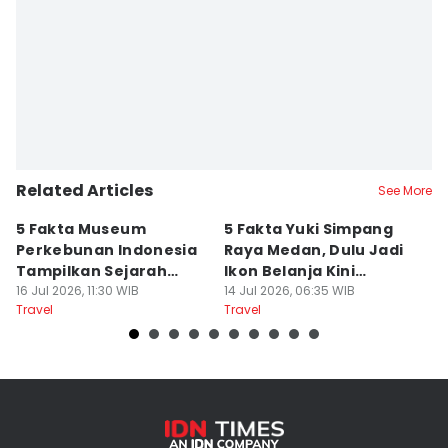
Editor
Arifin Al Alamudi
Related Articles
See More
5 Fakta Museum
5 Fakta Yuki Simpang
5 
Perkebunan Indonesia
Raya Medan, Dulu Jadi
u
Tampilkan Sejarah
Ikon Belanja Kini
P
Tanah Deli
16 Jul 2026, 11:30 WIB
Ditinggalkan
14 Jul 2026, 06:35 WIB
09
Travel
Travel
Tr