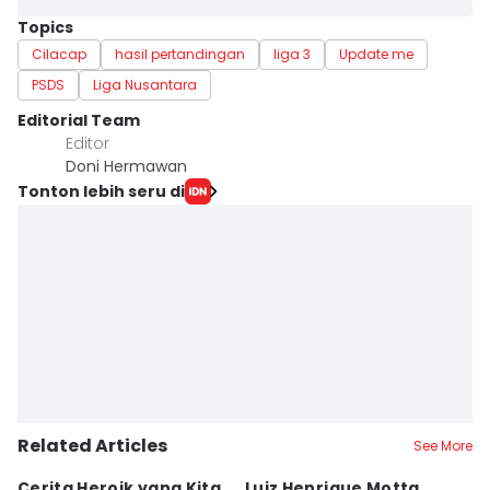
Topics
Cilacap
hasil pertandingan
liga 3
Update me
PSDS
Liga Nusantara
Editorial Team
Editor
Doni Hermawan
Tonton lebih seru di
Related Articles
See More
Cerita Heroik yang Kita
Luiz Henrique Motta
L