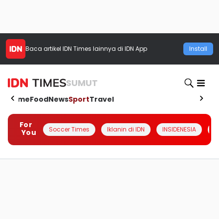
Baca artikel
IDN Times
lainnya di IDN App
Install
SUMUT
Home
Food
News
Sport
Travel
For
Soccer Times
Iklanin di IDN
INSIDENESIA
#
You