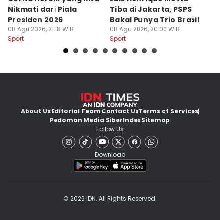
Nikmati dari Piala
Tiba di Jakarta, PSPS
P
Presiden 2026
Bakal Punya Trio Brasil
L
08 Agu 2026, 21:18 WIB
08 Agu 2026, 20:00 WIB
02
Sport
Sport
Sp
About Us
Editorial Team
Contact Us
Terms of Services
Pedoman Media Siber
Index
Sitemap
Follow Us
Download
© 2026 IDN. All Rights Reserved.