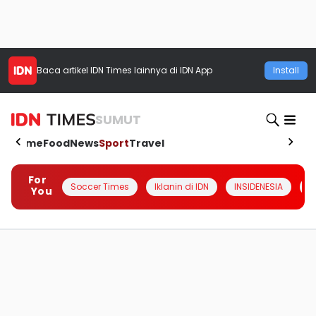
Baca artikel
IDN Times
lainnya di IDN App
Install
SUMUT
Home
Food
News
Sport
Travel
For
Soccer Times
Iklanin di IDN
INSIDENESIA
#
You