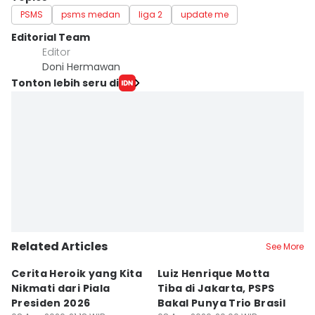
PSMS
psms medan
liga 2
update me
Editorial Team
Editor
Doni Hermawan
Tonton lebih seru di
Related Articles
See More
Cerita Heroik yang Kita
Luiz Henrique Motta
L
Nikmati dari Piala
Tiba di Jakarta, PSPS
P
Presiden 2026
Bakal Punya Trio Brasil
L