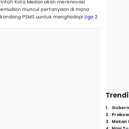
intah Kota Medan akan merenovasi
 Kemudian muncul pertanyaan di mana
i kandang PSMS uuntuk menghadapi
Liga 2
Trendi
1
.
Gubern
2
.
Prabow
3
.
Makan B
4
.
Nilai T