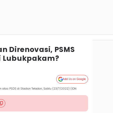
an Direnovasi, PSMS
i Lubukpakam?
Add Us on Google
atas PSDS di Stadion Teladan, Sabtu (23/7/2022) (IDN