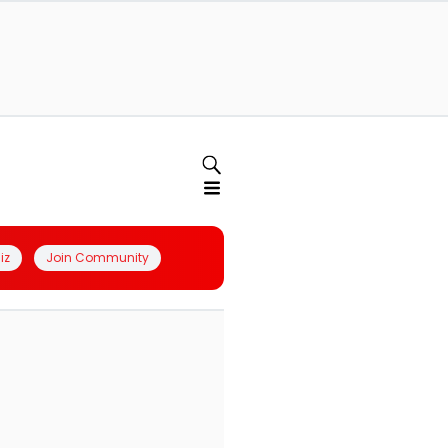
iz
Join Community