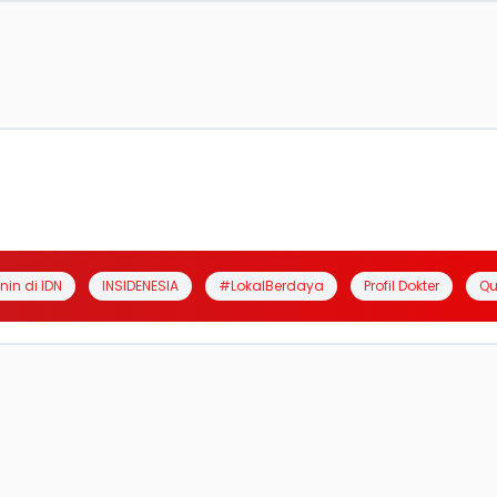
anin di IDN
INSIDENESIA
#LokalBerdaya
Profil Dokter
Qu