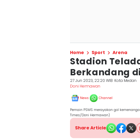
Home
Sport
Arena
Stadion Telad
Berkandang d
27 Jun 2023, 22:20 WIB
Kota Medan
Doni Hermawan
News
Channel
Pemain PSMS merayakan gol kemenangan 
Times/Doni Hermawan)
Share Article