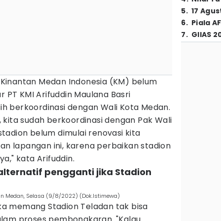
5
.
17 Agus
6
.
Piala A
7
.
GIIAS 2
Kinantan Medan Indonesia (KM) belum
r PT KMI Arifuddin Maulana Basri
h berkoordinasi dengan Wali Kota Medan.
 kita sudah berkoordinasi dengan Pak Wali
tadion belum dimulai renovasi kita
 lapangan ini, karena perbaikan stadion
a," kata Arifuddin.
lternatif pengganti jika Stadion
adan Medan, Selasa (9/8/2022) (Dok.Istimewa)
a memang Stadion Teladan tak bisa
alam proses pembongkaran. "Kalau