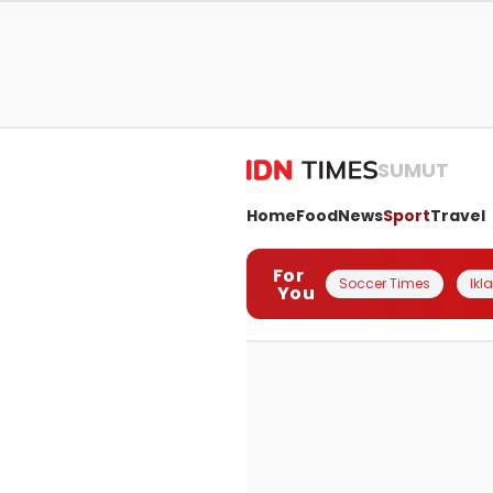
SUMUT
Home
Food
News
Sport
Travel
For
Soccer Times
Ikl
You