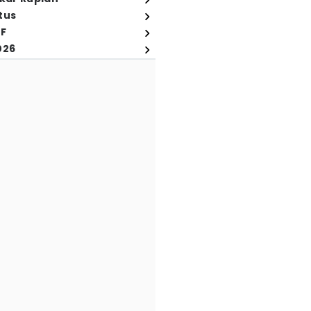
tus
FF
026