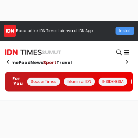
Baca artikel
IDN Times
lainnya di IDN App
Install
SUMUT
Home
Food
News
Sport
Travel
For
Soccer Times
Iklanin di IDN
INSIDENESIA
#
You