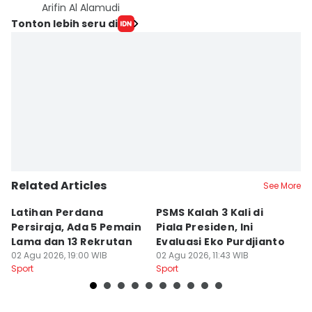
Arifin Al Alamudi
Tonton lebih seru di
Related Articles
See More
Latihan Perdana
PSMS Kalah 3 Kali di
Di
Persiraja, Ada 5 Pemain
Piala Presiden, Ini
P
Lama dan 13 Rekrutan
Evaluasi Eko Purdjianto
di
02 Agu 2026, 19:00 WIB
02 Agu 2026, 11:43 WIB
01
Sport
Sport
Sp