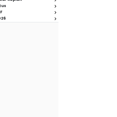
tus
FF
026