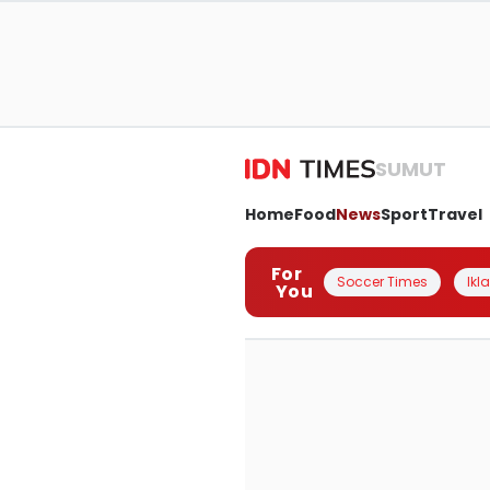
SUMUT
Home
Food
News
Sport
Travel
For
Soccer Times
Ikl
You