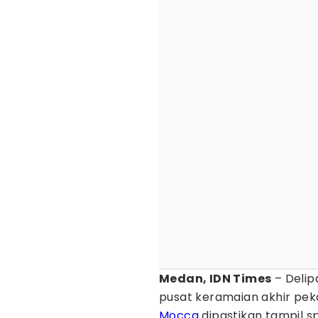
Medan, IDN Times
– Delip
pusat keramaian akhir pek
Mocca
dipastikan tampil s