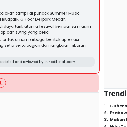
cca akan tampil di puncak Summer Music
i Rivapark, G Floor Delipark Medan.
 daya tarik utama festival bernuansa musim
op dan swing yang ceria.
uka untuk umum sebagai bentuk apresiasi
 setia serta bagian dari rangkaian hiburan
ssisted and reviewed by our editorial team.
Trendi
1
.
Gubern
2
.
Prabow
3
.
Makan B
4
.
Nilai T