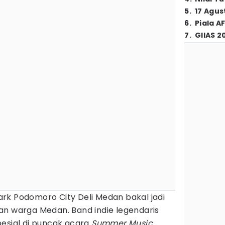
5
.
17 Agus
6
.
Piala A
7
.
GIIAS 2
ark Podomoro City Deli Medan bakal jadi
an warga Medan. Band indie legendaris
pesial di puncak acara
Summer Music