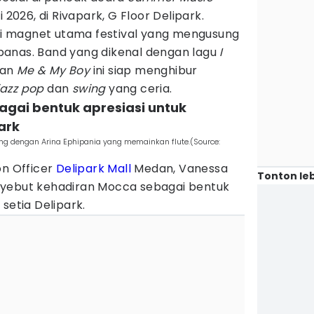
 2026, di Rivapark, G Floor Delipark.
 magnet utama festival yang mengusung
anas. Band yang dikenal dengan lagu
I
dan
Me & My Boy
ini siap menghibur
jazz pop
dan
swing
yang ceria.
agai bentuk apresiasi untuk
ark
ng dengan Arina Ephipania yang memainkan flute.(Source:
on Officer
Delipark Mall
Medan, Vanessa
Tonton leb
nyebut kehadiran Mocca sebagai bentuk
setia Delipark.