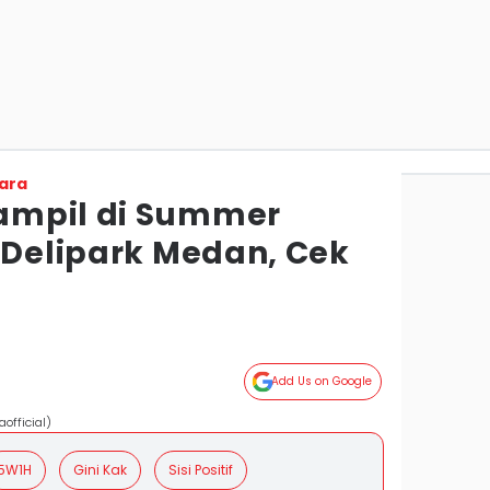
ara
ampil di Summer
 Delipark Medan, Cek
Add Us on Google
official)
5W1H
Gini Kak
Sisi Positif