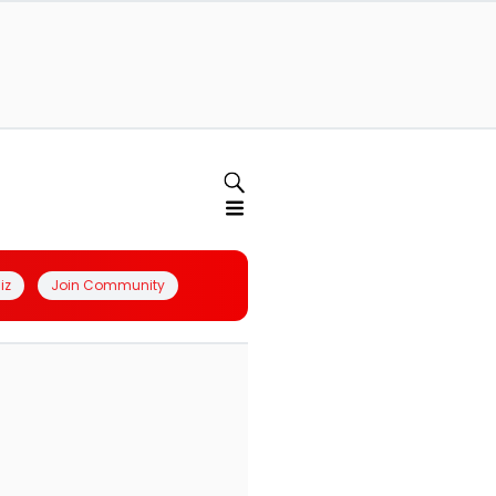
iz
Join Community