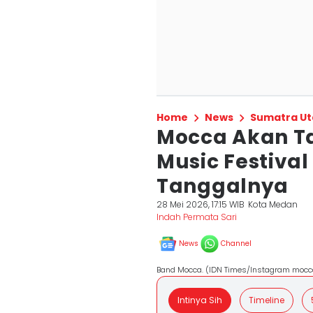
Home
News
Sumatra Ut
Mocca Akan T
Music Festival
Tanggalnya
28 Mei 2026, 17:15 WIB
Kota Medan
Indah Permata Sari
News
Channel
Band Mocca. (IDN Times/Instagram mocca
Intinya Sih
Timeline