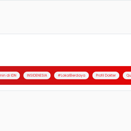
anin di IDN
INSIDENESIA
#LokalBerdaya
Profil Dokter
Qu