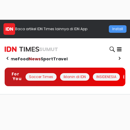
Baca artikel
IDN Times
lainnya di IDN App
Install
SUMUT
Home
Food
News
Sport
Travel
For
Soccer Times
Iklanin di IDN
INSIDENESIA
#
You