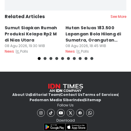
Related Articles
See More
Sumut Siapkan Rumah
Hutan Seluas 183.500
5
Produksi Kelapa Rp2 M
Lapangan Bola Hilang di
S
di Nias Utara
Sumatra, Orangutan
P
08 Agu 2026, 19:30 WIB
Tertekan
08 Agu 2026, 18:45 WIB
08
Polls
Polls
News
News
Ne
About Us
Editorial Team
Contact Us
Terms of Services
Pedoman Media Siber
Index
Sitemap
Follow Us
Download