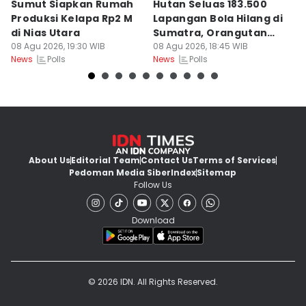
Sumut Siapkan Rumah
Hutan Seluas 183.500
5
Produksi Kelapa Rp2 M
Lapangan Bola Hilang di
S
di Nias Utara
Sumatra, Orangutan
P
08 Agu 2026, 19:30 WIB
Tertekan
08 Agu 2026, 18:45 WIB
08
Polls
Polls
News
News
Ne
About Us
Editorial Team
Contact Us
Terms of Services
Pedoman Media Siber
Index
Sitemap
Follow Us
Download
© 2026 IDN. All Rights Reserved.