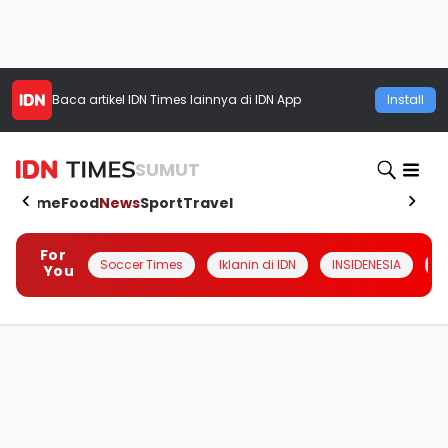
Baca artikel
IDN Times
lainnya di IDN App
Install
SUMUT
Home
Food
News
Sport
Travel
For
Soccer Times
Iklanin di IDN
INSIDENESIA
#
You