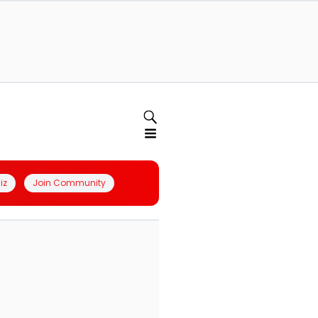
iz
Join Community