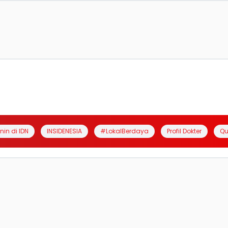
anin di IDN
INSIDENESIA
#LokalBerdaya
Profil Dokter
Qu