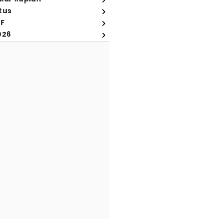
tus
FF
026