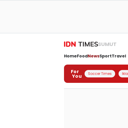
SUMUT
Home
Food
News
Sport
Travel
For
Soccer Times
Ikl
You