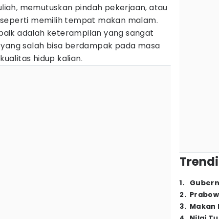
kuliah, memutuskan pindah pekerjaan, atau
 seperti memilih tempat makan malam.
baik adalah keterampilan yang sangat
n yang salah bisa berdampak pada masa
alitas hidup kalian.
Trendi
1
.
Gubern
2
.
Prabow
3
.
Makan B
4
.
Nilai T