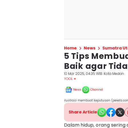
Home
News
Sumatra Ut
5 Tips Membu
Baik agar Tid
10 Mar 2025, 04:35 WIB
Kota Medan
YOOL ✶
News
Channel
ilustrasi membuat keputusan (pexels.co
Share Article
Dalam hidup, orang sering d