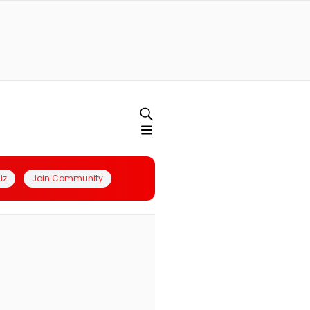
iz
Join Community