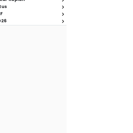
tus
FF
026