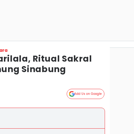
ara
rilala, Ritual Sakral
ung Sinabung
Add Us on Google