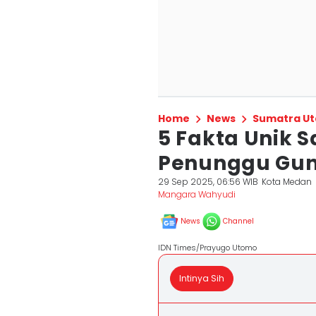
Home
News
Sumatra Ut
5 Fakta Unik Sa
Penunggu Gun
29 Sep 2025, 06:56 WIB
Kota Medan
Mangara Wahyudi
News
Channel
IDN Times/Prayugo Utomo
Intinya Sih