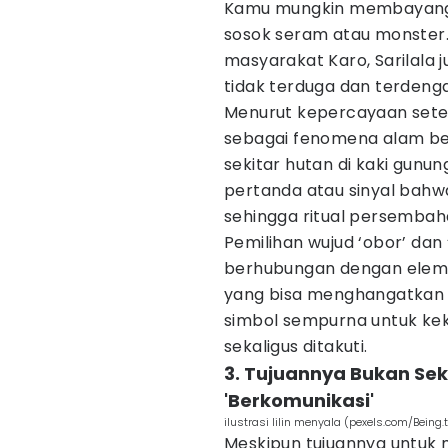
Kamu mungkin membayangk
sosok seram atau monster.
masyarakat Karo, Sarilala 
tidak terduga dan terdengar
Menurut kepercayaan sete
sebagai fenomena alam ber
sekitar hutan di kaki gunu
pertanda atau sinyal bahw
sehingga ritual persembah
Pemilihan wujud ‘obor’ dan
berhubungan dengan eleme
yang bisa menghangatkan s
simbol sempurna untuk kek
sekaligus ditakuti.
3. Tujuannya Bukan Sek
'Berkomunikasi'
ilustrasi lilin menyala (pexels.com/Being.t
Meskipun tujuannya untuk 