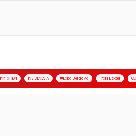
anin di IDN
INSIDENESIA
#LokalBerdaya
Profil Dokter
Qu