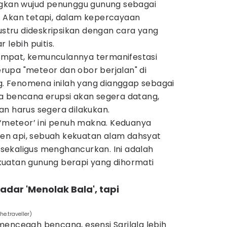
an wujud penunggu gunung sebagai
 Akan tetapi, dalam kepercayaan
justru dideskripsikan dengan cara yang
 lebih puitis.
mpat, kemunculannya termanifestasi
upa "meteor dan obor berjalan" di
ng. Fenomena inilah yang dianggap sebagai
a bencana erupsi akan segera datang,
an harus segera dilakukan.
 ‘meteor’ ini penuh makna. Keduanya
n api, sebuah kekuatan alam dahsyat
ekaligus menghancurkan. Ini adalah
uatan gunung berapi yang dihormati
adar 'Menolak Bala', tapi
he.traveller)
mencegah bencana, esensi Sarilala lebih