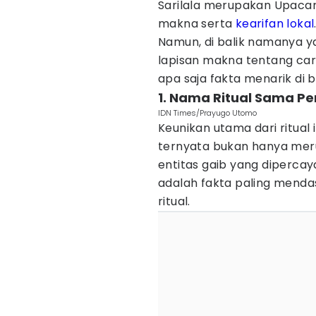
Sarilala merupakan Upacar
makna serta
kearifan lokal
Namun, di balik namanya ya
lapisan makna tentang ca
apa saja fakta menarik di b
1. Nama Ritual Sama P
IDN Times/Prayugo Utomo
Keunikan utama dari ritual 
ternyata bukan hanya meru
entitas gaib yang dipercay
adalah fakta paling mendas
ritual.