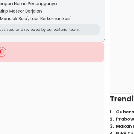
 dengan Nama Penunggunya
Mirip Meteor Berjalan
enolak Bala', tapi 'Berkomunikasi'
ssisted and reviewed by our editorial team.
Trendi
1
.
Gubern
2
.
Prabow
3
.
Makan B
4
.
Nilai T