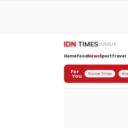
SUMUT
Home
Food
News
Sport
Travel
For
Soccer Times
Ikl
You