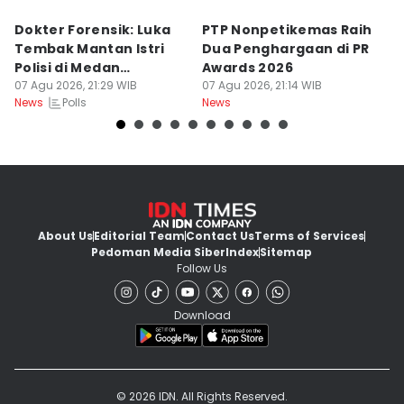
Dokter Forensik: Luka
PTP Nonpetikemas Raih
E
Tembak Mantan Istri
Dua Penghargaan di PR
M
Polisi di Medan
Awards 2026
Sa
Berkarakter Tempel
07 Agu 2026, 21:29 WIB
07 Agu 2026, 21:14 WIB
07
Polls
News
News
Ne
About Us
Editorial Team
Contact Us
Terms of Services
Pedoman Media Siber
Index
Sitemap
Follow Us
Download
© 2026 IDN. All Rights Reserved.