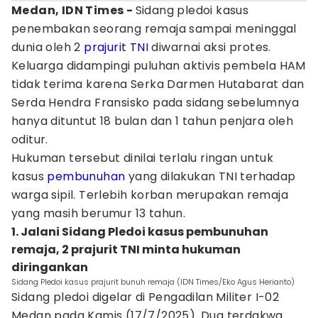
Medan, IDN Times -
Sidang pledoi kasus
penembakan seorang remaja sampai meninggal
dunia oleh 2
prajurit
TNI
diwarnai aksi protes.
Keluarga didampingi puluhan aktivis pembela HAM
tidak terima karena Serka Darmen Hutabarat dan
Serda Hendra Fransisko pada sidang sebelumnya
hanya dituntut 18 bulan dan 1 tahun penjara oleh
oditur.
Hukuman tersebut dinilai terlalu ringan untuk
kasus
pembunuhan
yang dilakukan TNI terhadap
warga sipil. Terlebih korban merupakan remaja
yang masih berumur 13 tahun.
1. Jalani Sidang Pledoi kasus pembunuhan
remaja, 2 prajurit TNI minta hukuman
diringankan
Sidang Pledoi kasus prajurit bunuh remaja (IDN Times/Eko Agus Herianto)
Sidang pledoi digelar di Pengadilan Militer I-02
Medan pada Kamis (17/7/2025). Dua terdakwa