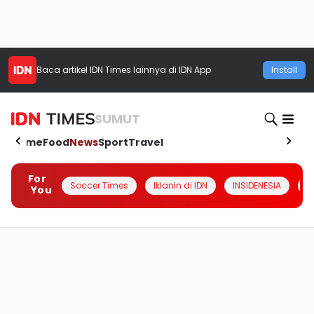
Baca artikel
IDN Times
lainnya di IDN App
Install
SUMUT
Home
Food
News
Sport
Travel
For
Soccer Times
Iklanin di IDN
INSIDENESIA
#
You