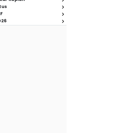
tus
FF
026