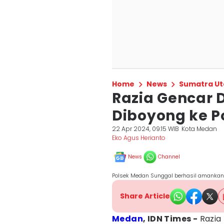
Home
News
Sumatra Ut
Razia Gencar D
Diboyong ke P
22 Apr 2024, 09:15 WIB
Kota Medan
Eko Agus Herianto
News
Channel
Polsek Medan Sunggal berhasil amankan j
Share Article
Medan
, IDN Times -
Razia 