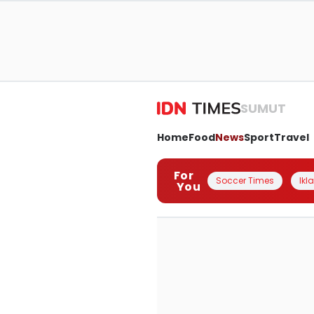
SUMUT
Home
Food
News
Sport
Travel
For
Soccer Times
Ikl
You