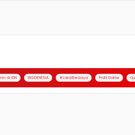
anin di IDN
INSIDENESIA
#LokalBerdaya
Profil Dokter
Qu