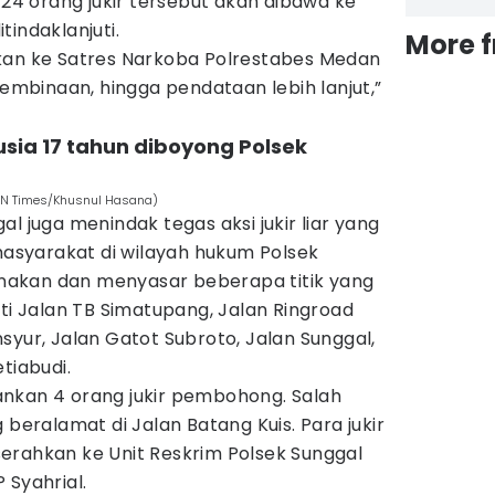
 24 orang jukir tersebut akan dibawa ke
tindaklanjuti.
More 
kan ke Satres Narkoba Polrestabes Medan
pembinaan, hingga pendataan lebih lanjut,”
rusia 17 tahun diboyong Polsek
IDN Times/Khusnul Hasana)
l juga menindak tegas aksi jukir liar yang
syarakat di wilayah hukum Polsek
sanakan dan menyasar beberapa titik yang
rti Jalan TB Simatupang, Jalan Ringroad
syur, Jalan Gatot Subroto, Jalan Sunggal,
tiabudi.
amankan 4 orang jukir pembohong. Salah
 beralamat di Jalan Batang Kuis. Para jukir
erahkan ke Unit Reskrim Polsek Sunggal
 Syahrial.