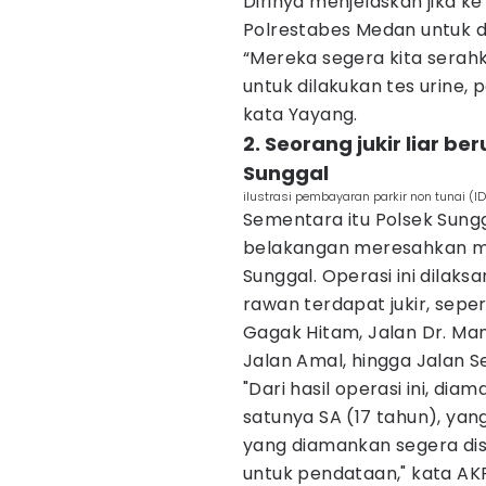
Dirinya menjelaskan jika ke
Polrestabes Medan untuk di
“Mereka segera kita serah
untuk dilakukan tes urine, 
kata Yayang.
2. Seorang jukir liar be
Sunggal
ilustrasi pembayaran parkir non tunai (
Sementara itu Polsek Sungga
belakangan meresahkan ma
Sunggal. Operasi ini dilak
rawan terdapat jukir, sepe
Gagak Hitam, Jalan Dr. Man
Jalan Amal, hingga Jalan Se
"Dari hasil operasi ini, di
satunya SA (17 tahun), yang
yang diamankan segera dis
untuk pendataan," kata AKP