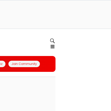
iz
Join Community