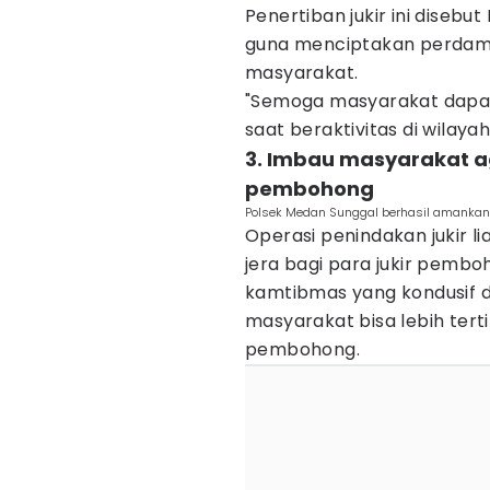
Penertiban jukir ini disebu
guna menciptakan perdam
masyarakat.
"Semoga masyarakat dap
saat beraktivitas di wilaya
3. Imbau masyarakat ag
pembohong
Polsek Medan Sunggal berhasil amankan j
Operasi penindakan jukir l
jera bagi para jukir pembo
kamtibmas yang kondusif d
masyarakat bisa lebih tert
pembohong.