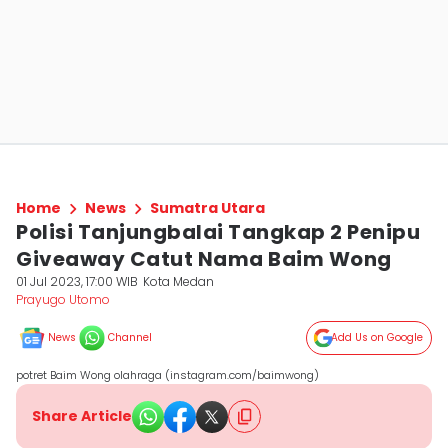
Home
News
Sumatra Utara
Polisi Tanjungbalai Tangkap 2 Penipu
Giveaway Catut Nama Baim Wong
01 Jul 2023, 17:00 WIB
Kota Medan
Prayugo Utomo
News
Channel
Add Us on Google
potret Baim Wong olahraga (instagram.com/baimwong)
Share Article