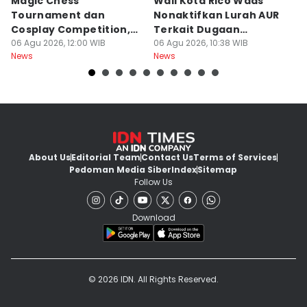
Magic Chess
Wali Kota Rico Waas
B
Tournament dan
Nonaktifkan Lurah AUR
S
Cosplay Competition,
Terkait Dugaan
B
Catat Tanggalnya
06 Agu 2026, 12:00 WIB
Pungutan Liar
06 Agu 2026, 10:38 WIB
P
06
News
News
Ne
About Us
Editorial Team
Contact Us
Terms of Services
Pedoman Media Siber
Index
Sitemap
Follow Us
Download
© 2026 IDN. All Rights Reserved.