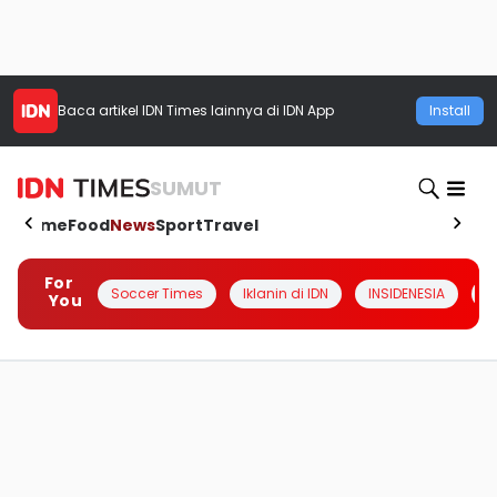
Baca artikel
IDN Times
lainnya di IDN App
Install
SUMUT
Home
Food
News
Sport
Travel
For
Soccer Times
Iklanin di IDN
INSIDENESIA
#
You