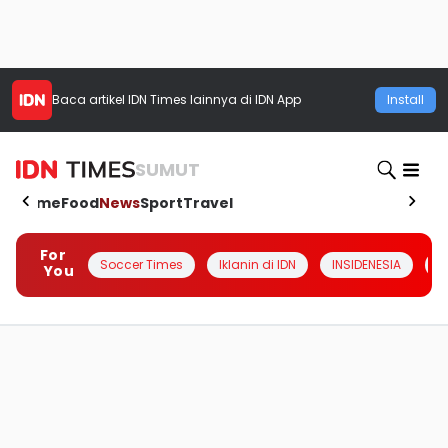
Baca artikel
IDN Times
lainnya di IDN App
Install
SUMUT
Home
Food
News
Sport
Travel
For
Soccer Times
Iklanin di IDN
INSIDENESIA
#
You