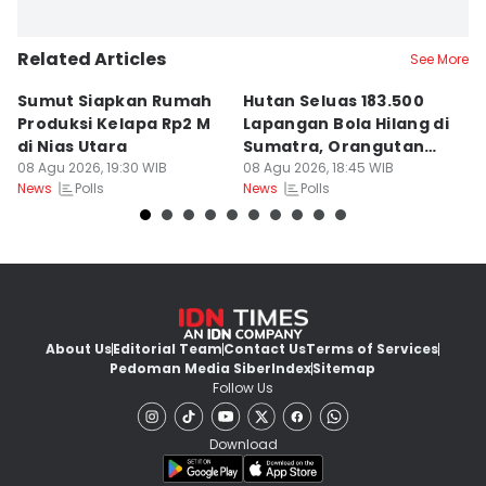
Related Articles
See More
Sumut Siapkan Rumah
Hutan Seluas 183.500
5
Produksi Kelapa Rp2 M
Lapangan Bola Hilang di
S
di Nias Utara
Sumatra, Orangutan
P
08 Agu 2026, 19:30 WIB
Tertekan
08 Agu 2026, 18:45 WIB
08
Polls
Polls
News
News
Ne
About Us
Editorial Team
Contact Us
Terms of Services
Pedoman Media Siber
Index
Sitemap
Follow Us
Download