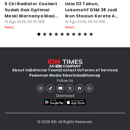
5 Ciri Radiator Coolant
Usia 113 Tahun,
M
Sudah Gak Optimal
Lokomotif DSM 38 Jadi
K
Meski Warnanya Masih
Ikon Stasiun Kereta Api
B
Jernih
10 Agu 2026, 08:35 WIB
Medan
10 Agu 2026, 06:00 WIB
Tu
10
News
News
Ne
About Us
Editorial Team
Contact Us
Terms of Services
Pedoman Media Siber
Index
Sitemap
Follow Us
Download
© 2026 IDN. All Rights Reserved.