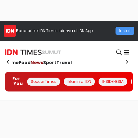
Baca artikel
IDN Times
lainnya di IDN App
Install
SUMUT
Home
Food
News
Sport
Travel
For
Soccer Times
Iklanin di IDN
INSIDENESIA
#
You