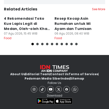
Related Articles
See More
4 Rekomendasi Toko
Resep Kecap Asin
R
Kue Lapis Legit di
Rumahan untuk Mi
B
Medan, Oleh-oleh Khas
Ayam dan Tumisan
L
Sumut
07 Agu 2026, 15:45 WIB
06 Agu 2026, 08:40 WIB
05
Food
Food
Fo
About Us
Editorial Team
Contact Us
Terms of Services
Pedoman Media Siber
Index
Sitemap
Follow Us
Download