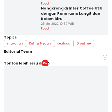
Food
Nongkrong di Inter Coffee USU
dengan Panorama Langit dan
Kolam Biru
25 Mei 2022, 10:50 WIB
Food
Topics
makanan
Kuliner Medan
seafood
Divert me
Editorial Team
Editor
Tonton lebih seru di
Doni Hermawan
Editor
Eva Nurazizah