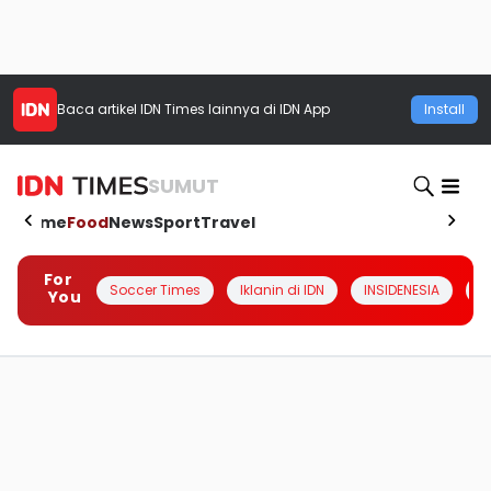
Baca artikel
IDN Times
lainnya di IDN App
Install
SUMUT
Home
Food
News
Sport
Travel
For
Soccer Times
Iklanin di IDN
INSIDENESIA
#
You