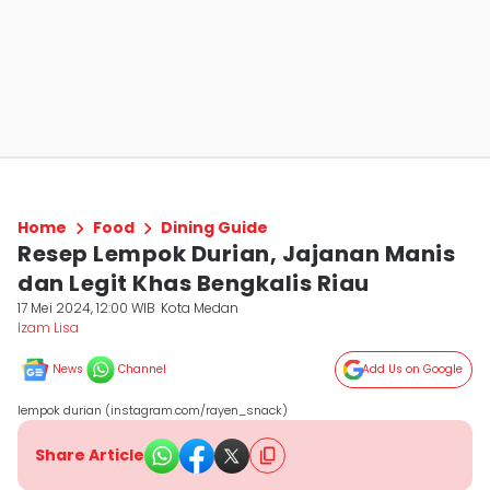
Home
Food
Dining Guide
Resep Lempok Durian, Jajanan Manis
dan Legit Khas Bengkalis Riau
17 Mei 2024, 12:00 WIB
Kota Medan
Izam Lisa
News
Channel
Add Us on Google
lempok durian (instagram.com/rayen_snack)
Share Article