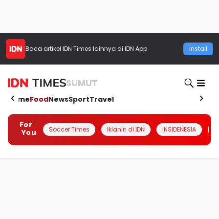
Baca artikel
IDN Times
lainnya di IDN App
Install
SUMUT
Home
Food
News
Sport
Travel
For
Soccer Times
Iklanin di IDN
INSIDENESIA
#
You