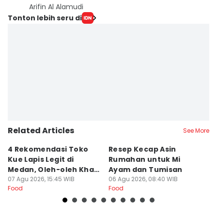
Arifin Al Alamudi
Tonton lebih seru di
Related Articles
See More
4 Rekomendasi Toko
Resep Kecap Asin
R
Kue Lapis Legit di
Rumahan untuk Mi
B
Medan, Oleh-oleh Khas
Ayam dan Tumisan
L
Sumut
07 Agu 2026, 15:45 WIB
06 Agu 2026, 08:40 WIB
05
Food
Food
Fo