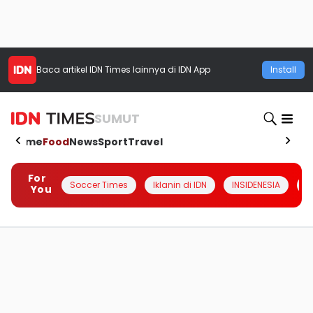
Baca artikel
IDN Times
lainnya di IDN App
Install
SUMUT
Home
Food
News
Sport
Travel
For
Soccer Times
Iklanin di IDN
INSIDENESIA
#
You