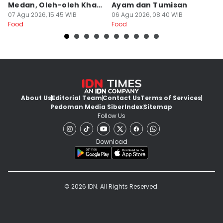
Medan, Oleh-oleh Khas
Ayam dan Tumisan
L
Sumut
07 Agu 2026, 15:45 WIB
06 Agu 2026, 08:40 WIB
05
Food
Food
Fo
About Us
Editorial Team
Contact Us
Terms of Services
Pedoman Media Siber
Index
Sitemap
Follow Us
Download
© 2026 IDN. All Rights Reserved.