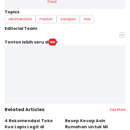
Food
Topics
rekomendasi
medan
sarapan
mie
Editorial Team
Editor
Tonton lebih seru di
Indah Permata Sari
Editor
Doni Hermawan
Related Articles
See More
4 Rekomendasi Toko
Resep Kecap Asin
R
Kue Lapis Legit di
Rumahan untuk Mi
B