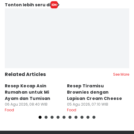
Tonton lebih seru di
Related Articles
See More
Resep Kecap Asin
Resep Tiramisu
5
Rumahan untuk Mi
Brownies dengan
S
Ayam dan Tumisan
Lapisan Cream Cheese
P
06 Agu 2026, 08:40 WIB
05 Agu 2026, 07:10 WIB
04
Food
Food
Fo