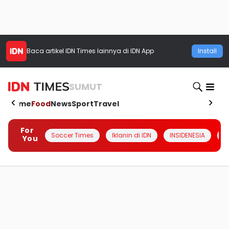
Baca artikel
IDN Times
lainnya di IDN App
Install
SUMUT
Home
Food
News
Sport
Travel
For
Soccer Times
Iklanin di IDN
INSIDENESIA
#
You