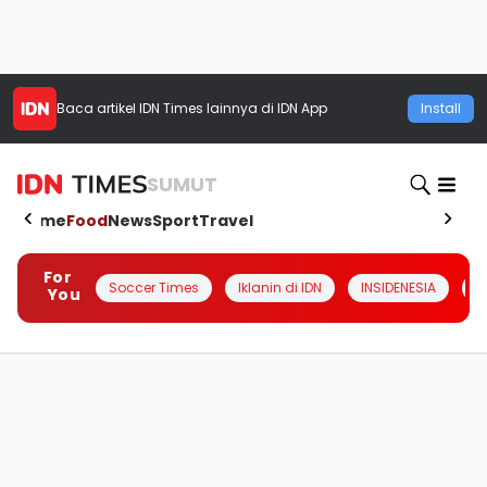
Baca artikel
IDN Times
lainnya di IDN App
Install
SUMUT
Home
Food
News
Sport
Travel
For
Soccer Times
Iklanin di IDN
INSIDENESIA
#
You