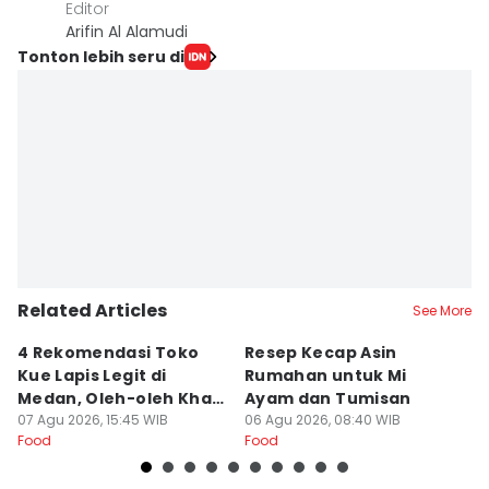
Editor
Arifin Al Alamudi
Tonton lebih seru di
Related Articles
See More
4 Rekomendasi Toko
Resep Kecap Asin
R
Kue Lapis Legit di
Rumahan untuk Mi
B
Medan, Oleh-oleh Khas
Ayam dan Tumisan
L
Sumut
07 Agu 2026, 15:45 WIB
06 Agu 2026, 08:40 WIB
05
Food
Food
Fo