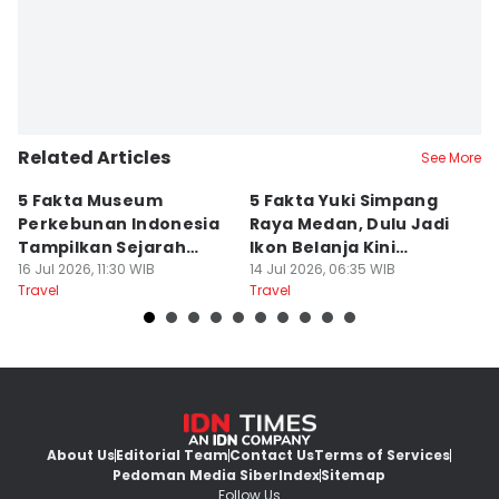
Related Articles
See More
5 Fakta Museum
5 Fakta Yuki Simpang
5 
Perkebunan Indonesia
Raya Medan, Dulu Jadi
u
Tampilkan Sejarah
Ikon Belanja Kini
P
Tanah Deli
16 Jul 2026, 11:30 WIB
Ditinggalkan
14 Jul 2026, 06:35 WIB
09
Travel
Travel
Tr
About Us
Editorial Team
Contact Us
Terms of Services
Pedoman Media Siber
Index
Sitemap
Follow Us