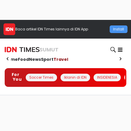
Baca artikel
IDN Times
lainnya di IDN App
Install
SUMUT
Home
Food
News
Sport
Travel
For
Soccer Times
Iklanin di IDN
INSIDENESIA
#
You