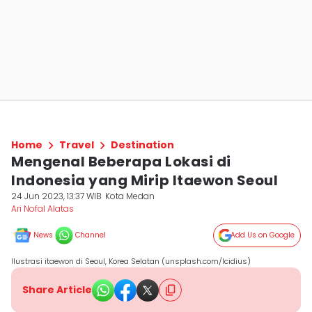
Home
Travel
Destination
Mengenal Beberapa Lokasi di
Indonesia yang Mirip Itaewon Seoul
24 Jun 2023, 13:37 WIB
Kota Medan
Ari Nofal Alatas
News
Channel
Add Us on Google
Ilustrasi itaewon di Seoul, Korea Selatan (unsplash.com/Icidius)
Share Article