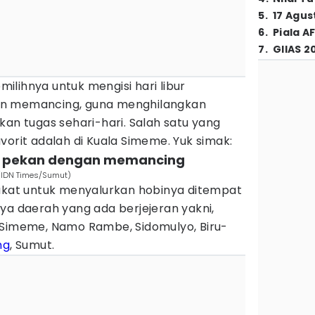
5
.
17 Agus
6
.
Piala A
7
.
GIIAS 2
lihnya untuk mengisi hari libur
an memancing, guna menghilangkan
kan tugas sehari-hari. Salah satu yang
vorit adalah di Kuala Simeme. Yuk simak:
ir pekan dengan memancing
 (IDN Times/Sumut)
rakat untuk menyalurkan hobinya ditempat
ya daerah yang ada berjejeran yakni,
 Simeme, Namo Rambe, Sidomulyo, Biru-
ng
, Sumut.