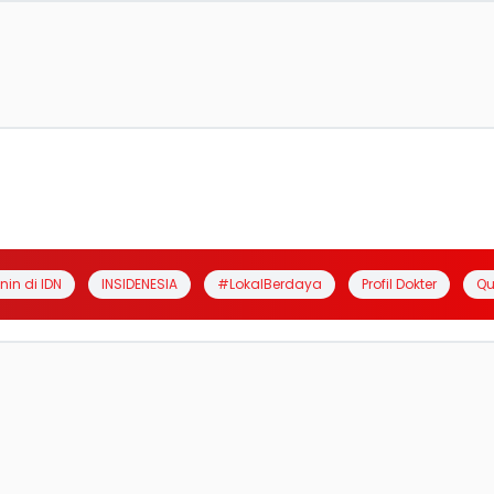
anin di IDN
INSIDENESIA
#LokalBerdaya
Profil Dokter
Qu