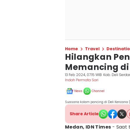
Home
Travel
Destinati
Hilangkan Pena
Memancing di
13 Feb 2024, 07:15 WIB
Kab. Deli Serd
Indah Permata Sari
News
Channel
Suasana kolam pancing di Deli Kencana
Share Article
Medan, IDN Times
- Saat 