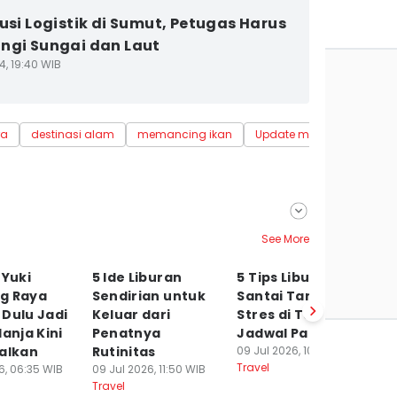
busi Logistik di Sumut, Petugas Harus
ngi Sungai dan Laut
4, 19:40 WIB
ra
destinasi alam
memancing ikan
Update me
deli serda
See More
 Yuki
5 Ide Liburan
5 Tips Liburan
5
g Raya
Sendirian untuk
Santai Tanpa
Ho
Dulu Jadi
Keluar dari
Stres di Tengah
M
lanja Kini
Penatnya
Jadwal Padat
R
galkan
Rutinitas
09 Jul 2026, 10:15 WIB
29
Travel
Tr
6, 06:35 WIB
09 Jul 2026, 11:50 WIB
Travel