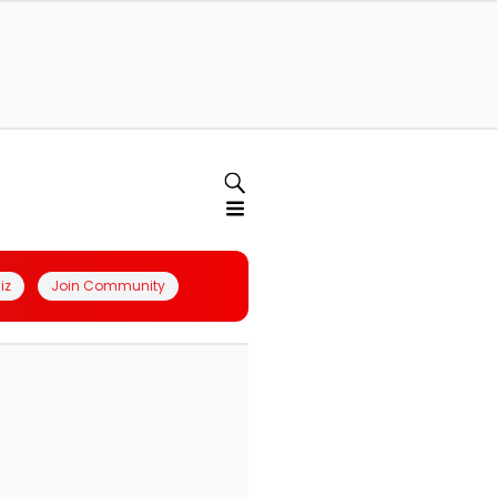
iz
Join Community