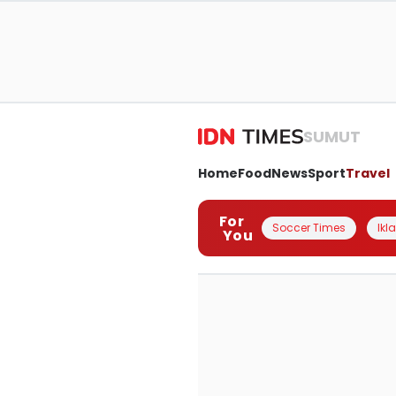
SUMUT
Home
Food
News
Sport
Travel
For
Soccer Times
Ikl
You