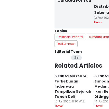
Curated For You
Distri
Sebera
12 Feb 202
News
Topics
Destinasi Wisata
sumatra uta
kaikai-now
Editorial Team
3+
Editor
Related Articles
Mayang Ulfah Narimanda
5 Fakta Museum
5 Fakta
Editor
Perkebunan
Simpan
Arifin Al Alamudi
Indonesia
Medan, 
Tampilkan Sejarah
Ikon Be
Editor
Tanah Deli
Diting
Indah Permatasari
16 Jul 2026, 11:30 WIB
14 Jul 202
Travel
Travel