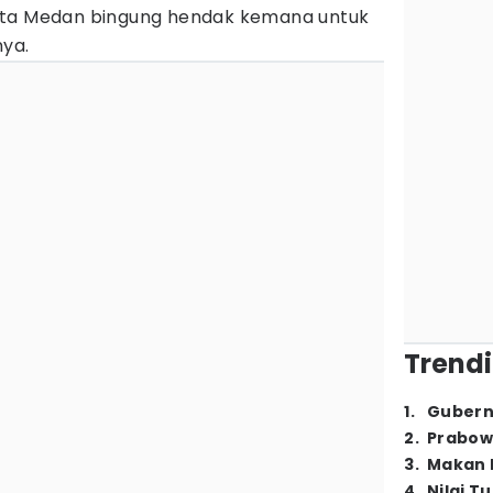
ota Medan bingung hendak kemana untuk
nya.
Trendi
1
.
Gubern
2
.
Prabow
3
.
Makan B
4
.
Nilai T