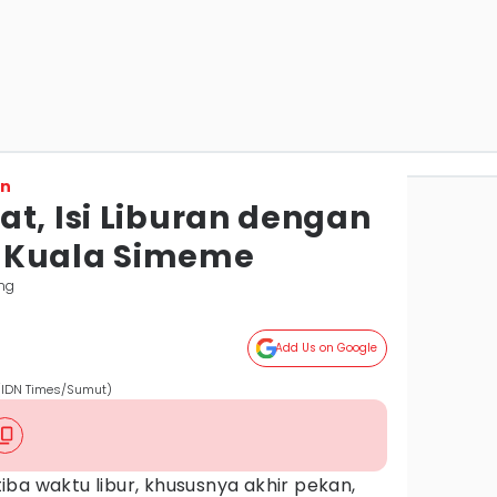
on
t, Isi Liburan dengan
 Kuala Simeme
ang
Add Us on Google
 (IDN Times/Sumut)
tiba waktu libur, khususnya akhir pekan,