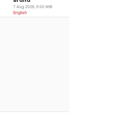
Brand
7 Aug 2026, 11:00 WIB
English
ng
 Rekomendasi
Wisata Religi ke
Butuh Ide Libura
tel Favorit di
Kompleks
Bersama Anak?
edan dengan Sisi
Pemakaman, Ini 6
Coba 5 Aktivitas
ahasianya
Etika yang Wajib
Seru Ini!
 Jun 2026, 09:50 WIB
Diketahui
28 Jun 2026, 22:12 WIB
avel
Travel
28 Jun 2026, 22:18 WIB
Travel