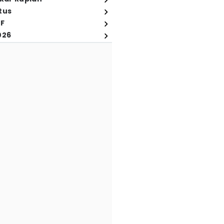
tus
FF
026