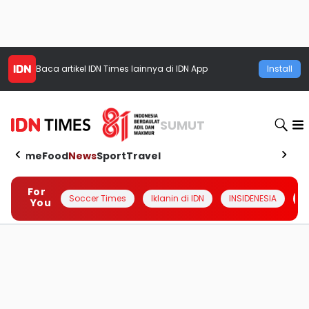
Baca artikel
IDN Times
lainnya di IDN App
Install
SUMUT
Home
Food
News
Sport
Travel
For
Soccer Times
Iklanin di IDN
INSIDENESIA
#
You