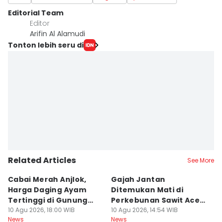
Editorial Team
Editor
Arifin Al Alamudi
Tonton lebih seru di
Related Articles
See More
Cabai Merah Anjlok,
Gajah Jantan
B
Harga Daging Ayam
Ditemukan Mati di
K
Tertinggi di Gunung
Perkebunan Sawit Aceh
D
Sitoli
10 Agu 2026, 18:00 WIB
Tamiang
10 Agu 2026, 14:54 WIB
10
News
News
Ne