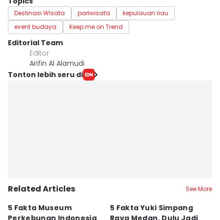
Topics
Destinasi Wisata
pariwisata
kepulauan riau
event budaya
Keep me on Trend
Editorial Team
Editor
Arifin Al Alamudi
Tonton lebih seru di
Related Articles
See More
5 Fakta Museum
5 Fakta Yuki Simpang
5 
Perkebunan Indonesia
Raya Medan, Dulu Jadi
u