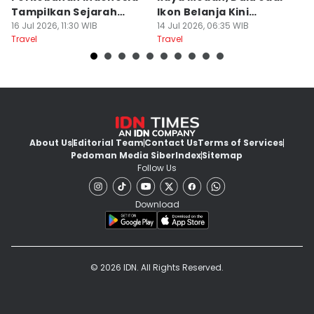
Tampilkan Sejarah
Ikon Belanja Kini
P
Tanah Deli
16 Jul 2026, 11:30 WIB
Ditinggalkan
14 Jul 2026, 06:35 WIB
09
Travel
Travel
Tr
About Us
Editorial Team
Contact Us
Terms of Services
Pedoman Media Siber
Index
Sitemap
Follow Us
Download
© 2026 IDN. All Rights Reserved.