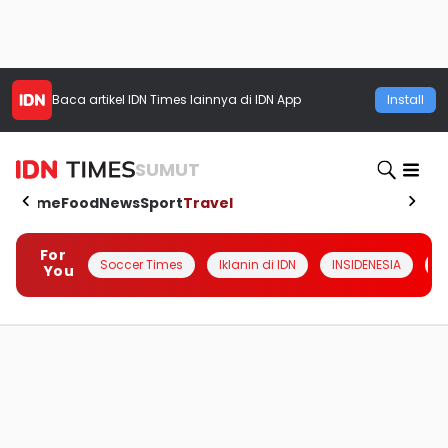
Baca artikel
IDN Times
lainnya di IDN App
Install
SUMUT
Home
Food
News
Sport
Travel
For
Soccer Times
Iklanin di IDN
INSIDENESIA
#
You