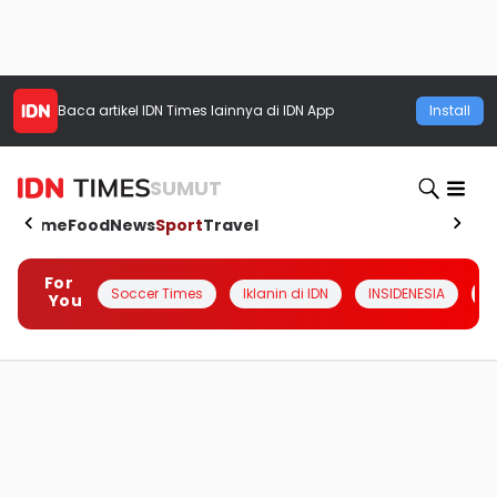
Baca artikel
IDN Times
lainnya di IDN App
Install
SUMUT
Home
Food
News
Sport
Travel
For
Soccer Times
Iklanin di IDN
INSIDENESIA
#
You