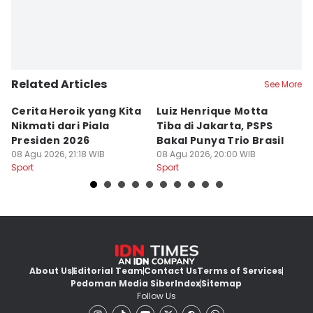
Related Articles
See More
Cerita Heroik yang Kita
Luiz Henrique Motta
L
Nikmati dari Piala
Tiba di Jakarta, PSPS
P
Presiden 2026
Bakal Punya Trio Brasil
L
08 Agu 2026, 21:18 WIB
08 Agu 2026, 20:00 WIB
02
Sport
Sport
Sp
About Us
Editorial Team
Contact Us
Terms of Services
Pedoman Media Siber
Index
Sitemap
Follow Us