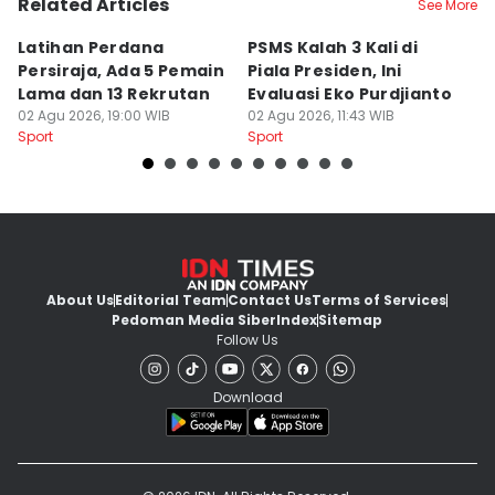
Related Articles
See More
Latihan Perdana
PSMS Kalah 3 Kali di
Di
Persiraja, Ada 5 Pemain
Piala Presiden, Ini
P
Lama dan 13 Rekrutan
Evaluasi Eko Purdjianto
di
02 Agu 2026, 19:00 WIB
02 Agu 2026, 11:43 WIB
01
Sport
Sport
Sp
About Us
Editorial Team
Contact Us
Terms of Services
Pedoman Media Siber
Index
Sitemap
Follow Us
Download