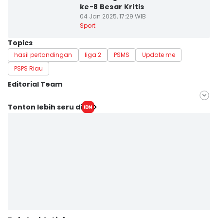
ke-8 Besar Kritis
04 Jan 2025, 17:29 WIB
Sport
Topics
hasil pertandingan
liga 2
PSMS
Update me
PSPS Riau
Editorial Team
Editor
Tonton lebih seru di
Fanny Rizano
Editor
Doni Hermawan