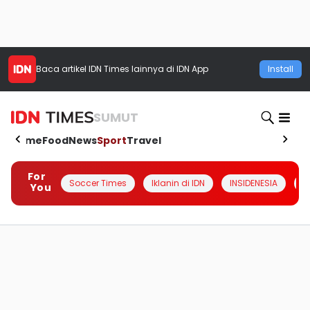
Baca artikel
IDN Times
lainnya di IDN App
Install
SUMUT
Home
Food
News
Sport
Travel
For
Soccer Times
Iklanin di IDN
INSIDENESIA
#
You