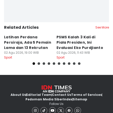
Related Articles
See More
Latihan Perdana
PSMS Kalah 3 Kali di
Di
Persiraja, Ada 5 Pemain
Piala Presiden, Ini
P
Lama dan 13 Rekrutan
Evaluasi Eko Purdjianto
di
02 Agu 2026, 19:00 WIB
02 Agu 2026, 11:43 WIB
01
Sport
Sport
Sp
About Us
Editorial Team
Contact Us
Terms of Services
Pedoman Media Siber
Index
Sitemap
Follow Us