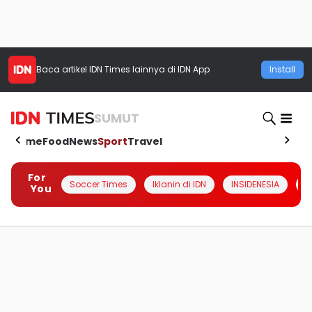
Baca artikel
IDN Times
lainnya di IDN App
Install
SUMUT
Home
Food
News
Sport
Travel
For
Soccer Times
Iklanin di IDN
INSIDENESIA
#
You