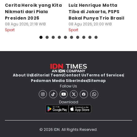
Cerita Heroik yang Kita
Luiz Henrique Motta
L
Nikmati dari Piala
Tiba di Jakarta, PSPS
P
Presiden 2026
Bakal Punya Trio Brasil
L
08 Agu 2026, 21:18 WIB
08 Agu 2026, 20:00 WIB
02
Sport
Sport
Sp
About Us
Editorial Team
Contact Us
Terms of Services
Pedoman Media Siber
Index
Sitemap
Follow Us
Download
© 2026 IDN. All Rights Reserved.