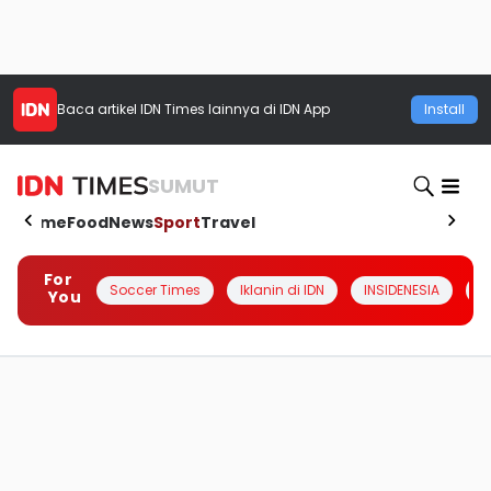
Baca artikel
IDN Times
lainnya di IDN App
Install
SUMUT
Home
Food
News
Sport
Travel
For
Soccer Times
Iklanin di IDN
INSIDENESIA
#
You