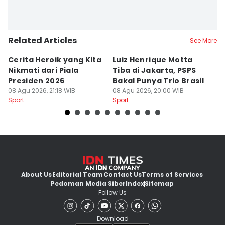
Related Articles
See More
Cerita Heroik yang Kita
Luiz Henrique Motta
L
Nikmati dari Piala
Tiba di Jakarta, PSPS
P
Presiden 2026
Bakal Punya Trio Brasil
L
08 Agu 2026, 21:18 WIB
08 Agu 2026, 20:00 WIB
02
Sport
Sport
Sp
About Us
Editorial Team
Contact Us
Terms of Services
Pedoman Media Siber
Index
Sitemap
Follow Us
Download