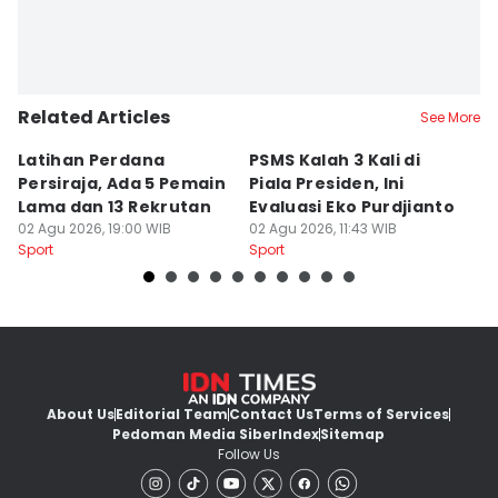
Related Articles
See More
Latihan Perdana
PSMS Kalah 3 Kali di
Di
Persiraja, Ada 5 Pemain
Piala Presiden, Ini
P
Lama dan 13 Rekrutan
Evaluasi Eko Purdjianto
di
02 Agu 2026, 19:00 WIB
02 Agu 2026, 11:43 WIB
01
Sport
Sport
Sp
About Us
Editorial Team
Contact Us
Terms of Services
Pedoman Media Siber
Index
Sitemap
Follow Us