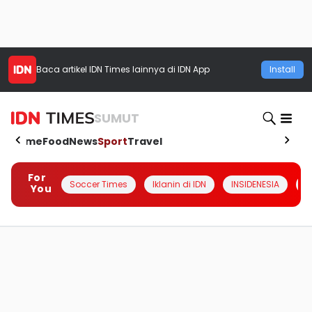
Baca artikel
IDN Times
lainnya di IDN App
Install
SUMUT
Home
Food
News
Sport
Travel
For
Soccer Times
Iklanin di IDN
INSIDENESIA
#
You