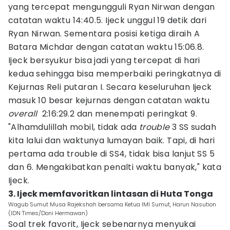
yang tercepat mengungguli Ryan Nirwan dengan
catatan waktu 14:40.5. Ijeck unggul 19 detik dari
Ryan Nirwan. Sementara posisi ketiga diraih A
Batara Michdar dengan catatan waktu 15:06.8.
Ijeck bersyukur bisa jadi yang tercepat di hari
kedua sehingga bisa memperbaiki peringkatnya di
Kejurnas Reli putaran I. Secara keseluruhan Ijeck
masuk 10 besar kejurnas dengan catatan waktu
overall
2:16:29.2 dan menempati peringkat 9.
"Alhamdulillah mobil, tidak ada
trouble
3 SS sudah
kita lalui dan waktunya lumayan baik. Tapi, di hari
pertama ada trouble di SS4, tidak bisa lanjut SS 5
dan 6. Mengakibatkan penalti waktu banyak," kata
Ijeck.
3. Ijeck memfavoritkan lintasan di Huta Tonga
Wagub Sumut Musa Rajekshah bersama Ketua IMI Sumut, Harun Nasution
(IDN Times/Doni Hermawan)
Soal trek favorit, Ijeck sebenarnya menyukai