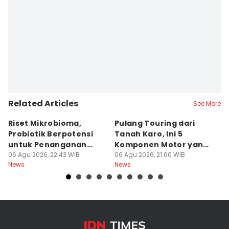
Editor
Arifin Al Alamudi
Related Articles
See More
Riset Mikrobioma,
Pulang Touring dari
M
Probiotik Berpotensi
Tanah Karo, Ini 5
W
untuk Penanganan
Komponen Motor yang
T
Jerawat
06 Agu 2026, 22:43 WIB
Wajib Dicek
06 Agu 2026, 21:00 WIB
K
06
News
News
Ne