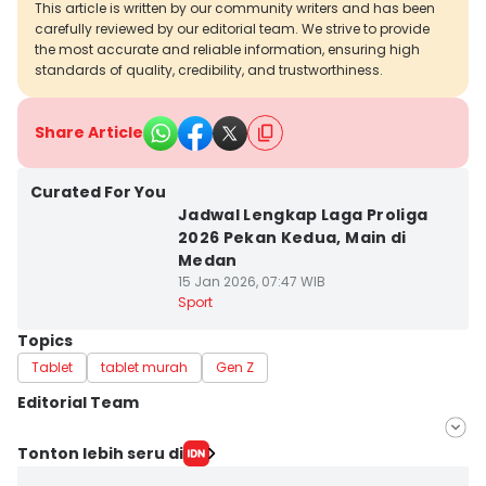
This article is written by our community writers and has been
carefully reviewed by our editorial team. We strive to provide
the most accurate and reliable information, ensuring high
standards of quality, credibility, and trustworthiness.
Share Article
Curated For You
Jadwal Lengkap Laga Proliga
2026 Pekan Kedua, Main di
Medan
15 Jan 2026, 07:47 WIB
Sport
Topics
Tablet
tablet murah
Gen Z
Editorial Team
Editor
Tonton lebih seru di
IDN Times Hyperlocal