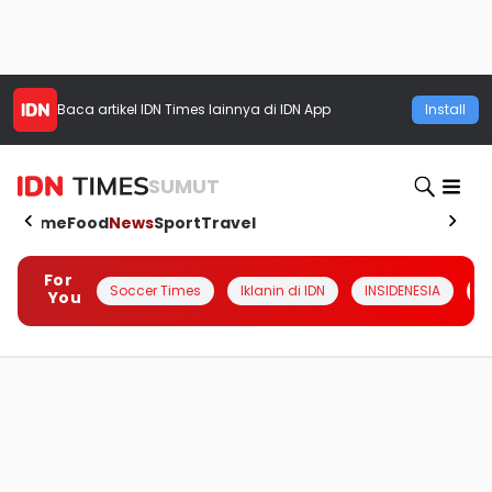
Baca artikel
IDN Times
lainnya di IDN App
Install
SUMUT
Home
Food
News
Sport
Travel
For
Soccer Times
Iklanin di IDN
INSIDENESIA
#
You