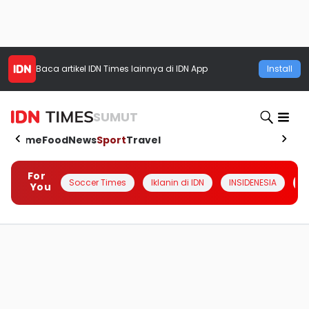
Baca artikel
IDN Times
lainnya di IDN App
Install
SUMUT
Home
Food
News
Sport
Travel
For
Soccer Times
Iklanin di IDN
INSIDENESIA
#
You