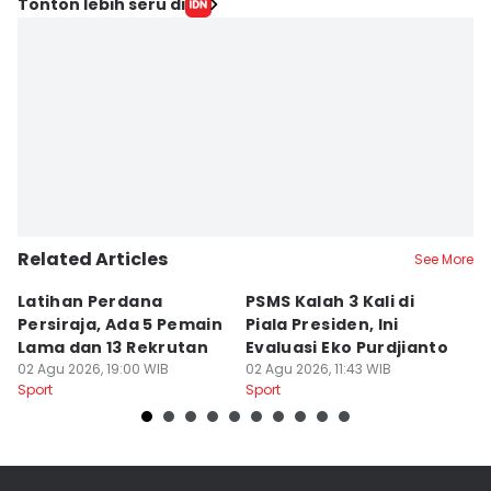
Tonton lebih seru di
Related Articles
See More
Latihan Perdana
PSMS Kalah 3 Kali di
Di
Persiraja, Ada 5 Pemain
Piala Presiden, Ini
P
Lama dan 13 Rekrutan
Evaluasi Eko Purdjianto
di
02 Agu 2026, 19:00 WIB
02 Agu 2026, 11:43 WIB
01
Sport
Sport
Sp