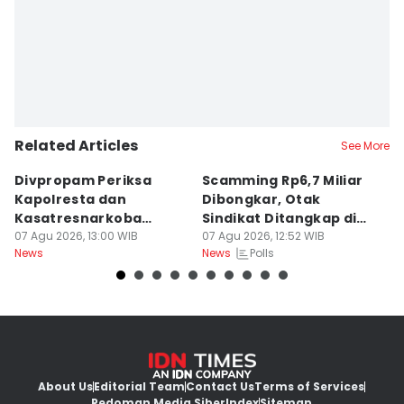
Related Articles
See More
Divpropam Periksa
Scamming Rp6,7 Miliar
R
Kapolresta dan
Dibongkar, Otak
P
Kasatresnarkoba
Sindikat Ditangkap di
u
Banda Aceh, Ada Apa?
07 Agu 2026, 13:00 WIB
Medan
07 Agu 2026, 12:52 WIB
J
06
Polls
News
News
Ne
About Us
Editorial Team
Contact Us
Terms of Services
Pedoman Media Siber
Index
Sitemap