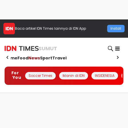
Baca artikel
IDN Times
lainnya di IDN App
Install
SUMUT
Home
Food
News
Sport
Travel
For
Soccer Times
Iklanin di IDN
INSIDENESIA
#
You