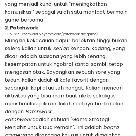
yang menjadi kunci untuk "meningkatkan
komunikasi" sebagai salah satu manfaat bermain
game bersama.
2. Patchwork
Cuplikan Patchwork(playstore.com/patchwork the game)
Mungkin kekacauan dapur beroktan tinggi bukan
selera kalian untuk
setiap
kencan. Kadang, yang
dicari adalah suasana yang lebih tenang,
kesempatan untuk ngobrol santai sambil tetap
mengasah otak. Bayangkan sebuah sore yang
teduh, kalian duduk di kafe favorit dengan
secangkir kopi atau teh hangat. Kalian mencari
aktivitas yang bisa membuat rileks sekaligus
menstimulasi pikiran. Inilah saatnya berkenalan
dengan
Patchwork
.
Patchwork
adalah sebuah "Game Strategi
Menjahit untuk Dua Pemain". Ini adalah
board
game
yang dirancang khusus untuk dimainkan