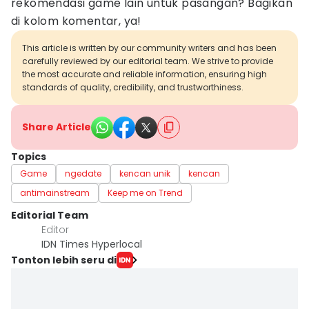
rekomendasi game lain untuk pasangan? Bagikan
di kolom komentar, ya!
This article is written by our community writers and has been
carefully reviewed by our editorial team. We strive to provide
the most accurate and reliable information, ensuring high
standards of quality, credibility, and trustworthiness.
Share Article
Topics
Game
ngedate
kencan unik
kencan
antimainstream
Keep me on Trend
Editorial Team
Editor
IDN Times Hyperlocal
Tonton lebih seru di