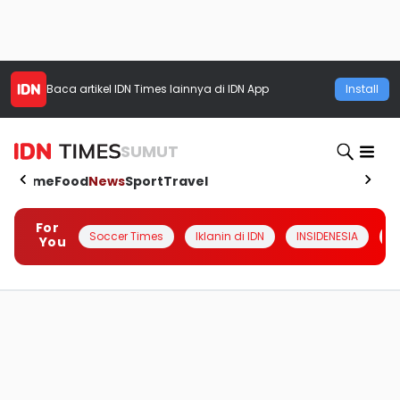
Baca artikel
IDN Times
lainnya di IDN App
Install
SUMUT
Home
Food
News
Sport
Travel
For
Soccer Times
Iklanin di IDN
INSIDENESIA
#
You