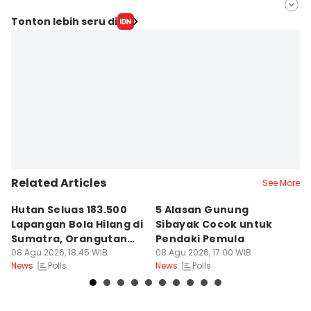
Editor
Tonton lebih seru di
Arifin Al Alamudi
Editor
Doni Hermawan
Related Articles
See More
Hutan Seluas 183.500
5 Alasan Gunung
K
Lapangan Bola Hilang di
Sibayak Cocok untuk
S
Sumatra, Orangutan
Pendaki Pemula
S
Tertekan
08 Agu 2026, 18:45 WIB
08 Agu 2026, 17:00 WIB
M
08
Polls
Polls
News
News
Ne